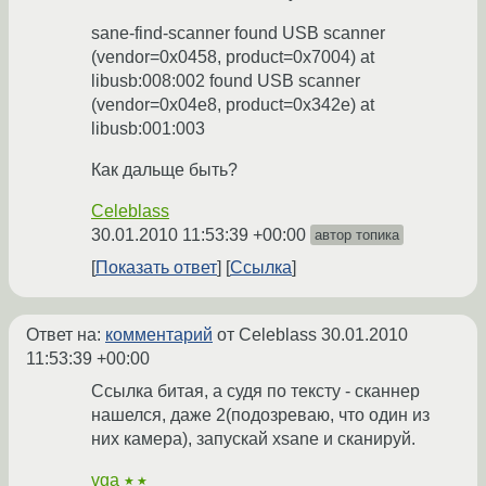
sane-find-scanner found USB scanner
(vendor=0x0458, product=0x7004) at
libusb:008:002 found USB scanner
(vendor=0x04e8, product=0x342e) at
libusb:001:003
Как дальще быть?
Celeblass
30.01.2010 11:53:39 +00:00
автор топика
Показать ответ
Ссылка
Ответ на:
комментарий
от Celeblass
30.01.2010
11:53:39 +00:00
Ccылка битая, а судя по тексту - сканнер
нашелся, даже 2(подозреваю, что один из
них камера), запускай xsane и сканируй.
vga
★★