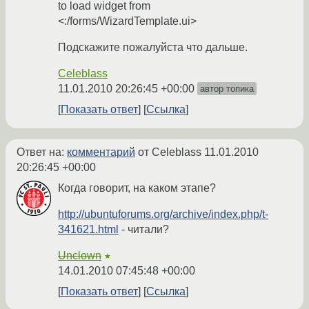
to load widget from
<:/forms/WizardTemplate.ui>
Подскажите пожалуйста что дальше.
Celeblass
11.01.2010 20:26:45 +00:00
автор топика
Показать ответ
Ссылка
Ответ на:
комментарий
от Celeblass
11.01.2010
20:26:45 +00:00
Когда говорит, на каком этапе?
http://ubuntuforums.org/archive/index.php/t-
341621.html
- читали?
Unclown
★
14.01.2010 07:45:48 +00:00
Показать ответ
Ссылка