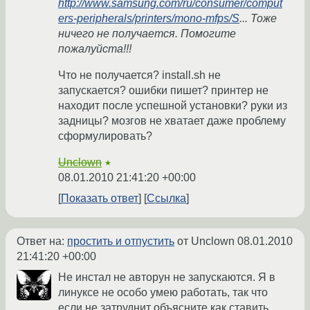
http://www.samsung.com/ru/consumer/comput
ers-peripherals/printers/mono-mfps/S
... Тоже
ничего не получается. Помогите
пожалуйста!!!
Что не получается? install.sh не
запускается? ошибки пишет? принтер не
находит после успешной установки? руки из
задницы? мозгов не хватает даже проблему
сформулировать?
Unclown
★
08.01.2010 21:41:20 +00:00
Показать ответ
Ссылка
Ответ на:
простить и отпустить
от Unclown
08.01.2010
21:41:20 +00:00
Не инстал не авторун не запускаются. Я в
линуксе не особо умею работать, так что
если не затруднит объясните как ставить