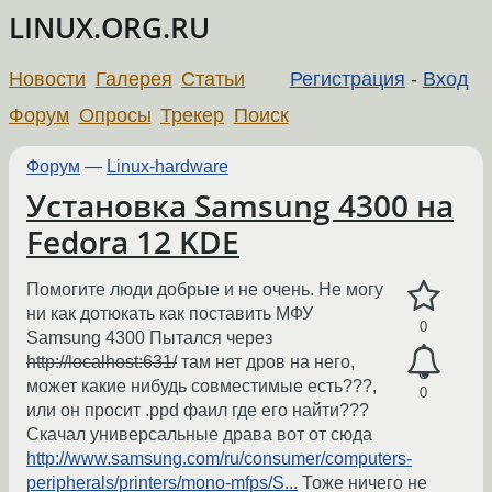
LINUX.ORG.RU
Новости
Галерея
Статьи
Регистрация
-
Вход
Форум
Опросы
Трекер
Поиск
Форум
—
Linux-hardware
Установка Samsung 4300 на
Fedora 12 KDE
Помогите люди добрые и не очень. Не могу
ни как дотюкать как поставить МФУ
0
Samsung 4300 Пытался через
http://localhost:631/
там нет дров на него,
может какие нибудь совместимые есть???,
0
или он просит .ppd фаил где его найти???
Скачал универсальные драва вот от сюда
http://www.samsung.com/ru/consumer/computers-
peripherals/printers/mono-mfps/S...
Тоже ничего не