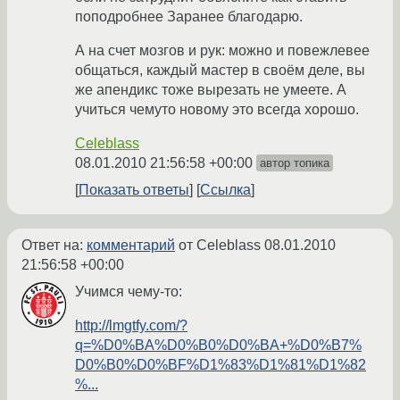
поподробнее Заранее благодарю.
А на счет мозгов и рук: можно и повежлевее
общаться, каждый мастер в своём деле, вы
же апендикс тоже вырезать не умеете. А
учиться чемуто новому это всегда хорошо.
Celeblass
08.01.2010 21:56:58 +00:00
автор топика
Показать ответы
Ссылка
Ответ на:
комментарий
от Celeblass
08.01.2010
21:56:58 +00:00
Учимся чему-то:
http://lmgtfy.com/?
q=%D0%BA%D0%B0%D0%BA+%D0%B7%
D0%B0%D0%BF%D1%83%D1%81%D1%82
%...