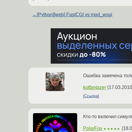
←
[Python][web] FastCGI vs mod_wsgi
Ошибка замечена тол
kotfantazer
(
17.03.2010
Ссылка
Кто-то включил симу
PolarFox
(
18.
★★★★★