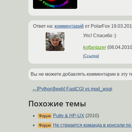
Ответ на:
комментарий
от PolarFox
19.03.201
Упс! Спасибо :)
kotfantazer
(
08.04.2010
Ссылка
Вы не можете добавлять комментарии в эту т
←
[Python][web] FastCGI vs mod_wsgi
Похожие темы
Putty & HP-UX
(2010)
Форум
Не стриается команда в консоли по 
Форум