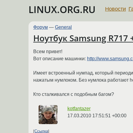
LINUX.ORG.RU
Новости
Г
Форум
—
General
Ноутбук Samsung R717 +
Всем привет!
Вот описание машинки:
http://www.samsung.c
Имеет встроенный нумпад, который периодич
нажатым нумлоком. Без нумлока работают ho
Кто сталкивался с подобным багом?
kotfantazer
17.03.2010 17:51:51 +00:00
Ссылка