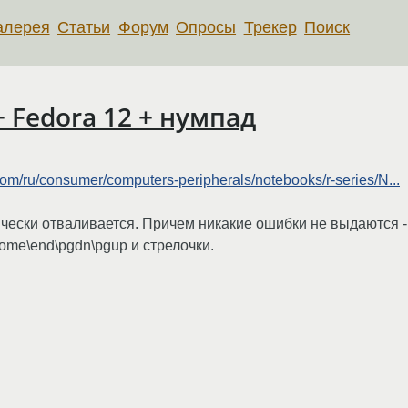
алерея
Статьи
Форум
Опросы
Трекер
Поиск
 Fedora 12 + нумпад
om/ru/consumer/computers-peripherals/notebooks/r-series/N...
ески отваливается. Причем никакие ошибки не выдаются - 
me\end\pgdn\pgup и стрелочки.