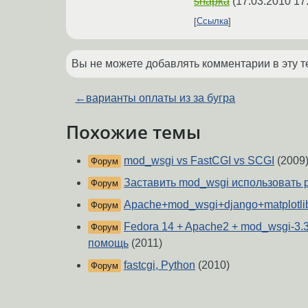
shapka
(
17.03.2010 17
Ссылка
Вы не можете добавлять комментарии в эту т
←
варианты оплаты из за бугра
Похожие темы
mod_wsgi vs FastCGI vs SCGI
(2009
Форум
Заставить mod_wsgi использовать p
Форум
Apache+mod_wsgi+django+matplotli
Форум
Fedora 14 + Apache2 + mod_wsgi-3.3
Форум
помощь
(2011)
fastcgi, Python
(2010)
Форум