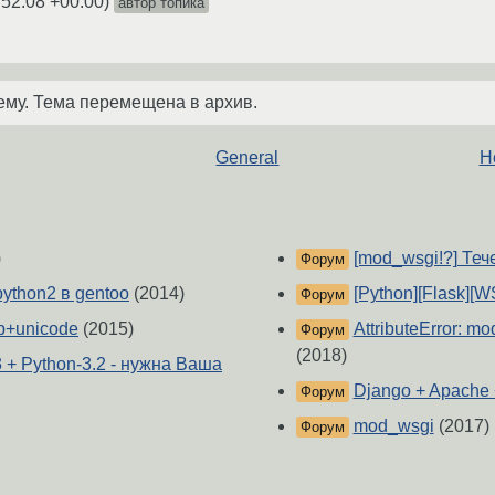
:52:08 +00:00
)
автор топика
ему. Тема перемещена в архив.
General
Н
)
[mod_wsgi!?] Теч
Форум
ython2 в gentoo
(2014)
[Python][Flask][W
Форум
b+unicode
(2015)
AttributeError: mo
Форум
(2018)
 + Python-3.2 - нужна Ваша
Django + Apache
Форум
mod_wsgi
(2017)
Форум