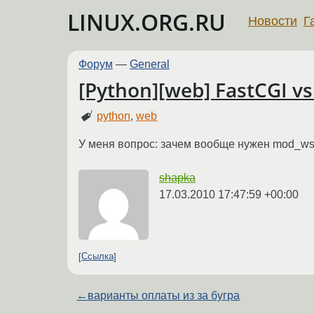
LINUX.ORG.RU
Новости
Г
Форум
—
General
[Python][web] FastCGI v
python
,
web
У меня вопрос: зачем вообще нужен mod_ws
shapka
17.03.2010 17:47:59 +00:00
Ссылка
←
варианты оплаты из за бугра