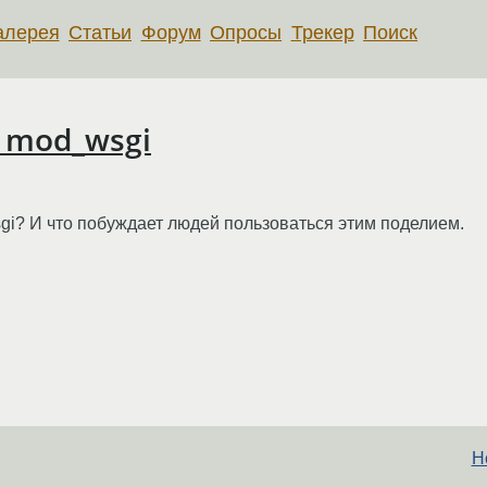
алерея
Статьи
Форум
Опросы
Трекер
Поиск
s mod_wsgi
gi? И что побуждает людей пользоваться этим поделием.
Н