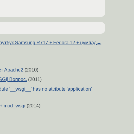
оутбук Samsung R717 + Fedora 12 + нумпад
→
ет Apache2
(2010)
SGI] Вопрос.
(2011)
dule '__wsgi__' has no attribute 'application'
 + mod_wsgi
(2014)