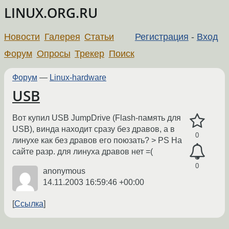
LINUX.ORG.RU
Новости
Галерея
Статьи
Регистрация
-
Вход
Форум
Опросы
Трекер
Поиск
Форум
—
Linux-hardware
USB
Вот купил USB JumpDrive (Flash-память для
USB), винда находит сразу без дравов, а в
0
линухе как без дравов его поюзать? > PS На
сайте разр. для линуха дравов нет =(
0
anonymous
14.11.2003 16:59:46 +00:00
Ссылка