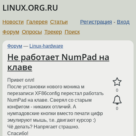
LINUX.ORG.RU
Новости
Галерея
Статьи
Регистрация
-
Вход
Форум
Опросы
Трекер
Поиск
Форум
—
Linux-hardware
Не работает NumPad на
клаве
Привет олл!
После установки нового моника м
0
перезаписи XF86config перестал работать
NumPad на клаве. Сверял со старым
конфигом - никаких отличий. А
0
нумпадовские кнопки вместо печати цифр
эмулируют мышь, т.е. двигают курсор :)
Чё делать? Напрягает страшно.
Спасибо!