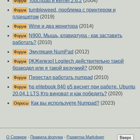
Touchpad и kernel 2.6.2
(2004)
Форум
tumbleweed, проблема с принтером и
Форум
планшетом
(2019)
Wine и два монитора
(2014)
Форум
N900. Мышь, клавиатура - как заставить
Форум
работать?
(2010)
Эмуляция NumPad
(2012)
Форум
[ЖЖелезо] Logitech действительно такой
Форум
бракодел или я такой везучиий?
(2009)
Перестал работать numpad
(2010)
Форум
hp elitebook 840 g5 виснет при работе. Ubuntu
Форум
20.04.1 LTS Кто виноват и как победить?
(2020)
Как вы используете Numpad?
(2023)
Опросы
О Сервере
-
Правила форума
-
Разметка Markdown
Вверх