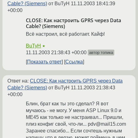
Cable? (Siemens)
от BuTyH
11.11.2003 18:41:39
+00:00
CLOSE: Как настроить GPRS через Data
Cable? (Siemens)
Всё настроил, всё работает. Кайф!
BuTyH
★
11.11.2003 21:38:43 +00:00
автор топика
Показать ответ
Ссылка
Ответ на:
CLOSE: Как настроить GPRS через Data
Cable? (Siemens)
от BuTyH
11.11.2003 21:38:43
+00:00
Блин, брат как ты это сделал? Я вот
мучаюсь - не могу. У меня ASP Linux 9.0 и
ME45 как только не настраивал... Пришли,
плиз конфиг свой, что-ли... pdv@mail15.com
Заранее спасибо... Если сочтешь нужным
напишу, что я делаю, может поймешь в чем