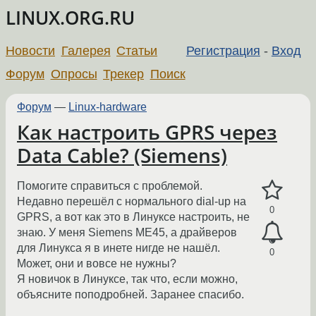
LINUX.ORG.RU
Новости
Галерея
Статьи
Регистрация
-
Вход
Форум
Опросы
Трекер
Поиск
Форум
—
Linux-hardware
Как настроить GPRS через
Data Cable? (Siemens)
Помогите справиться с проблемой.
Недавно перешёл с нормального dial-up на
0
GPRS, а вот как это в Линуксе настроить, не
знаю. У меня Siemens ME45, а драйверов
для Линукса я в инете нигде не нашёл.
0
Может, они и вовсе не нужны?
Я новичок в Линуксе, так что, если можно,
объясните поподробней. Заранее спасибо.