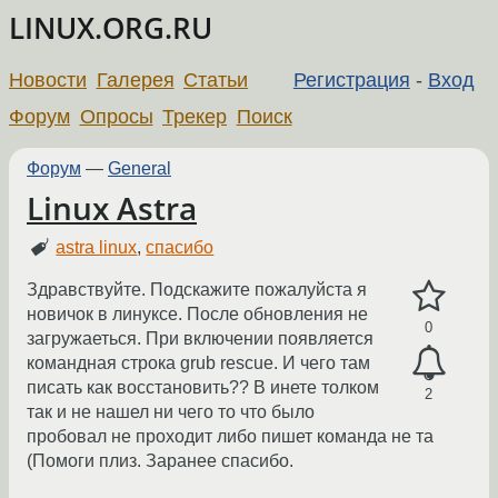
LINUX.ORG.RU
Новости
Галерея
Статьи
Регистрация
-
Вход
Форум
Опросы
Трекер
Поиск
Форум
—
General
Linux Astra
astra linux
,
спасибо
Здравствуйте. Подскажите пожалуйста я
новичок в линуксе. После обновления не
0
загружаеться. При включении появляется
командная строка grub rescue. И чего там
писать как восстановить?? В инете толком
2
так и не нашел ни чего то что было
пробовал не проходит либо пишет команда не та
(Помоги плиз. Заранее спасибо.