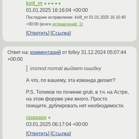
kirill_rrr
★★★★★
01.01.2025 16:16:04 +00:00
Последнее исправление: kirill_rrr
01.01.2025 16:16:40
+00:00
(всего
исправлений: 1
)
Ответить
Ссылка
Ответ на:
комментарий
от foIIxy
31.12.2024 05:07:44
+00:00
insmod normal выдает ошибку
А что, по вашему, эта команда делает?
P.S. Топиков по починке grub, в т.ч. на Астре,
на этом форуме уже много. Просто
поищите, дублировать нет необходимости.
raspopov
★
03.01.2025 06:17:04 +00:00
Ответить
Ссылка