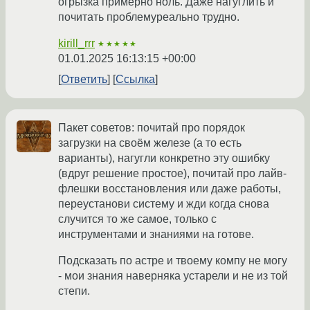
огрызка примерно ноль. Даже нагуглить и
почитать проблемуреально трудно.
kirill_rrr
★★★★★
01.01.2025 16:13:15 +00:00
Ответить
Ссылка
Пакет советов: почитай про порядок
загрузки на своём железе (а то есть
варианты), нагугли конкретно эту ошибку
(вдруг решение простое), почитай про лайв-
флешки восстановления или даже работы,
переустанови систему и жди когда снова
случится то же самое, только с
инструментами и знаниями на готове.
Подсказать по астре и твоему компу не могу
- мои знания наверняка устарели и не из той
степи.