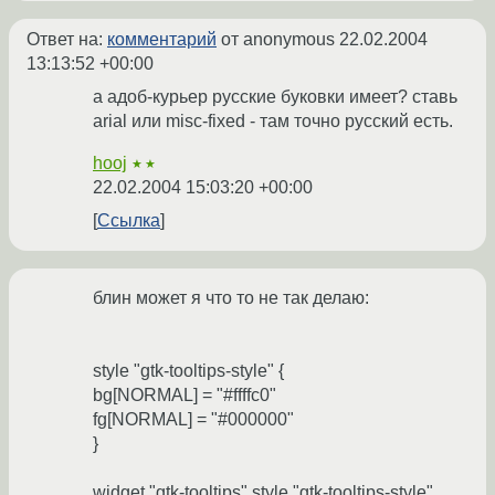
Ответ на:
комментарий
от anonymous
22.02.2004
13:13:52 +00:00
а адоб-курьер русские буковки имеет? ставь
arial или misc-fixed - там точно русский есть.
hooj
★★
22.02.2004 15:03:20 +00:00
Ссылка
блин может я что то не так делаю:
style "gtk-tooltips-style" {
bg[NORMAL] = "#ffffc0"
fg[NORMAL] = "#000000"
}
widget "gtk-tooltips" style "gtk-tooltips-style"