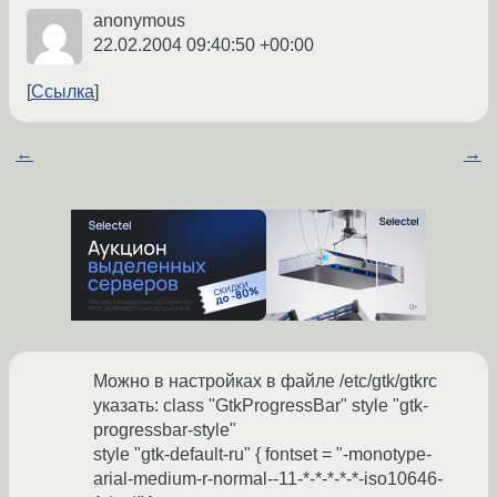
anonymous
22.02.2004 09:40:50 +00:00
Ссылка
←
→
Можно в настройках в файле /etc/gtk/gtkrc
указать: class "GtkProgressBar" style "gtk-
progressbar-style"
style "gtk-default-ru" { fontset = "-monotype-
arial-medium-r-normal--11-*-*-*-*-*-iso10646-