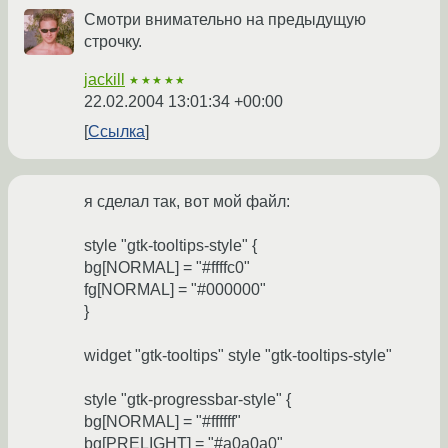
Смотри внимательно на предыдущую
строчку.
jackill
★★★★★
22.02.2004 13:01:34 +00:00
Ссылка
я сделал так, вот мой файл:
style "gtk-tooltips-style" {
bg[NORMAL] = "#ffffc0"
fg[NORMAL] = "#000000"
}
widget "gtk-tooltips" style "gtk-tooltips-style"
style "gtk-progressbar-style" {
bg[NORMAL] = "#ffffff"
bg[PRELIGHT] = "#a0a0a0"