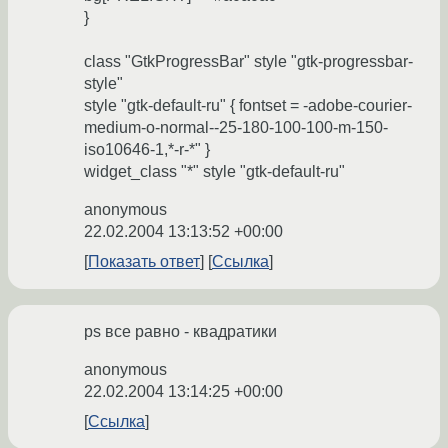
}
class "GtkProgressBar" style "gtk-progressbar-
style"
style "gtk-default-ru" { fontset = -adobe-courier-
medium-o-normal--25-180-100-100-m-150-
iso10646-1,*-r-*" }
widget_class "*" style "gtk-default-ru"
anonymous
22.02.2004 13:13:52 +00:00
Показать ответ
Ссылка
ps все равно - квадратики
anonymous
22.02.2004 13:14:25 +00:00
Ссылка