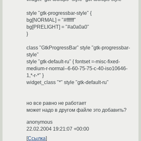
style "gtk-progressbar-style" {
bg[NORMAL] = "#ffffff"
bg[PRELIGHT] = "#a0a0a0"
}
class "GtkProgressBar" style "gtk-progressbar-
style"
style "gtk-default-ru" { fontset =-misc-fixed-
medium-r-normal--6-60-75-75-c-40-iso10646-
1,*-r-*" }
widget_class "*" style "gtk-default-ru"
но все равно не работает
может надо в другом файле это добавить?
anonymous
22.02.2004 19:21:07 +00:00
Ссылка