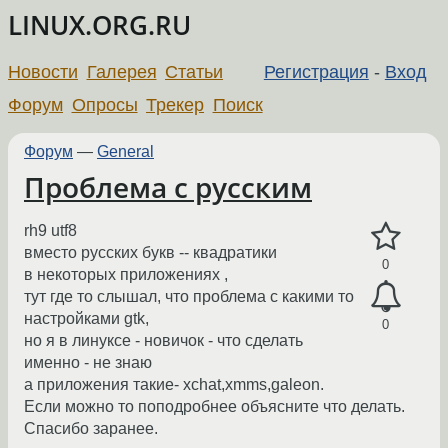
LINUX.ORG.RU
Новости
Галерея
Статьи
Регистрация
-
Вход
Форум
Опросы
Трекер
Поиск
Форум
—
General
Проблема с русским
rh9 utf8
вместо русских букв -- квадратики
0
в некоторых приложениях ,
тут где то слышал, что проблема с какими то
настройками gtk,
0
но я в линуксе - новичок - что сделать
именно - не знаю
а приложения такие- xchat,xmms,galeon.
Если можно то поподробнее объясните что делать.
Спасибо заранее.