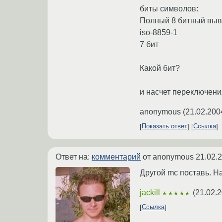
биты символов:
Полный 8 битный вы
iso-8859-1
7 бит
Какой бит?
и насчет переключения 
anonymous
(
21.02.200
Показать ответ
Ссылка
Ответ на:
комментарий
от anonymous
21.02.
Другой mc поставь. На
jackill
(
21.02.2
★★★★★
Ссылка