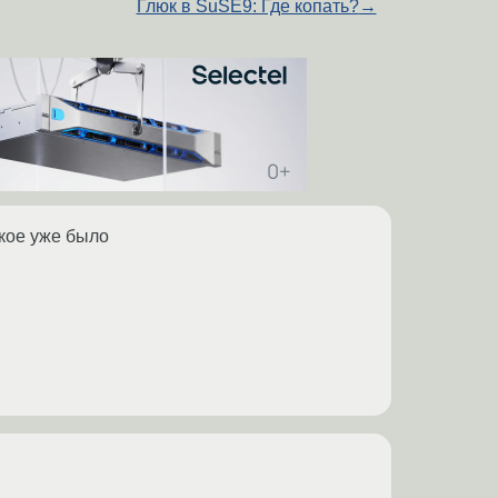
Глюк в SuSE9: Где копать?
→
акое уже было