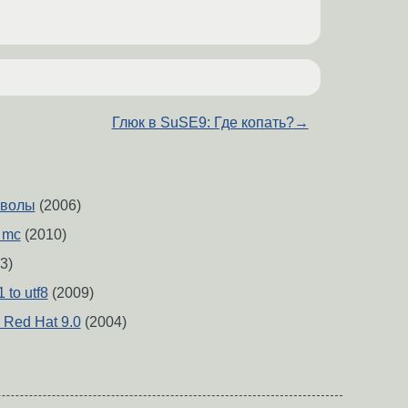
Глюк в SuSE9: Где копать?
→
мволы
(2006)
 mc
(2010)
3)
 to utf8
(2009)
 Red Hat 9.0
(2004)