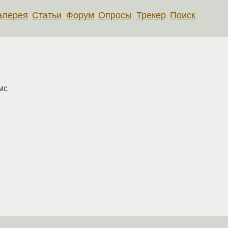
алерея
Статьи
Форум
Опросы
Трекер
Поиск
мс