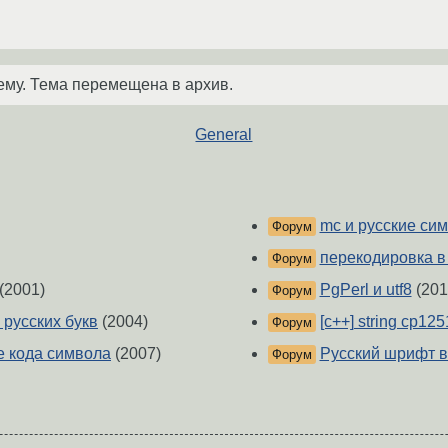
ему. Тема перемещена в архив.
General
mc и русские си
Форум
перекодировка в
Форум
(2001)
PgPerl и utf8
(201
Форум
русских букв
(2004)
[c++] string cp1251
Форум
е кода символа
(2007)
Русский шрифт в
Форум