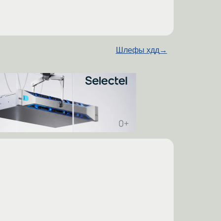
Шлефы хдд
→