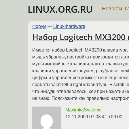
LINUX.ORG.RU
Новости
Г
Форум
—
Linux-hardware
Набор Logitech MX3200
Имеется набор Logitech MX3200 клавиатура +
мышь убранны, настройка производится автом
мультимедийные клавиши, как на клавиатуре,
клавиши управления звуком, play/pause, next
цифры и управление громкостью и ещё некот
срабатывают left и right клавиатуры + scrol
что-нибудь отваливалось. xev при нажатии н
не знаю. Подскажите как правильно настроит
MaximkaSystems
12.11.2009 07:08:41 +00:00