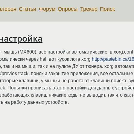
алерея
Статьи
Форум
Опросы
Трекер
Поиск
 настройка
 мышь (MX600), все настройки автоматические, в xorg.conf
атически через hal, вот кусок лога xorg
http://pastebin.ca/
 так и на мыши, так и на пульте ДУ от тюнера. xorg автом
/previos track, поиск и закрытие приложения, все остальны
оторые клавиши, у мышки не работают клавиши поиска, зу
l lock. Попытки прописать в xorg настрйки для данных устрой
еработающих клавиш никакие коды не выводит, так что как 
ь на работу данных устройств.