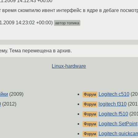
11.2009 14:12:43 +00:00
т время скомпилю ивент интерфейс в ядре в дебаге посмотр
1.2009 14:23:02 +00:00
)
автор топика
ему. Тема перемещена в архив.
Linux-hardware
ойки
(2009)
Logitech c510
(20
Форум
0
(2012)
logitech f310
(201
Форум
Logitech f510
(20
Форум
Logitech SetPoint
Форум
Logitech quickca
Форум