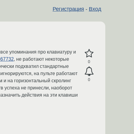
Регистрация
-
Вход
 все упоминания про клавиатуру и
1667732
, не работают некоторые
0
атически подхватил стандартные
е игнорируются, на пульте работают
0
м и на горизонтальный скролинг
ств успеха не принесли, наоборот
назначить действия на эти клавиши