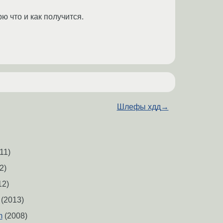
ю что и как получится.
Шлефы хдд
→
11)
2)
12)
(2013)
m
(2008)