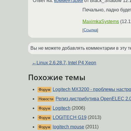
Ответ на:
комментарий
от Black_Shadow
12.
Печально, ладно буде
MaximkaSystems
(
12.1
Ссылка
Вы не можете добавлять комментарии в эту т
←
Linux 2.6.28.7, Intel P4 Xeon
Похожие темы
Logitech MX3200 - проблемы настр
Форум
Релиз дистрибутива OpenELEC 2.
Новости
Logitech
(2006)
Форум
LOGITECH G19
(2013)
Форум
logitech mouse
(2011)
Форум