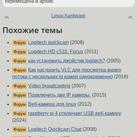
перемещена в архив.
←
Linux-hardware
→
Похожие темы
Logitech quickcam
(2008)
Форум
Logitech HD c510. Focus
(2011)
Форум
как установить джойстик logitech?
(2005)
Форум
Как настроить VLC для просмотра видео
Форум
потока с нескольких ip камер одновременно
(2016)
Video broadcasting
(2007)
Форум
Подключить две IP камеры.
(2015)
Форум
Веб-камера для linux
(2012)
Форум
raspberry pi 4 отключает USB веб-камеру
Форум
(2024)
Logitech Quickcam Chat
(2008)
Форум