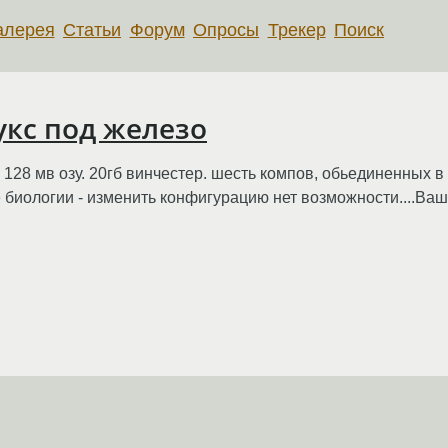
алерея
Статьи
Форум
Опросы
Трекер
Поиск
кс под железо
 128 мв озу. 20гб винчестер. шесть компов, обьединенных в
 биологии - изменить конфигурацию нет возможности....Ваш