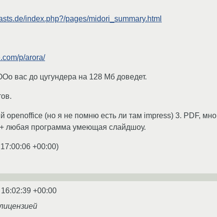
oasts.de/index.php?/pages/midori_summary.html
e.com/p/arora/
OOo вас до цугундера на 128 Мб доведет.
тов.
ый openoffice (но я не помню есть ли там impress) 3. PDF, м
p + любая программа умеющая слайдшоу.
 17:00:06 +00:00
)
 16:02:39 +00:00
 лицензией