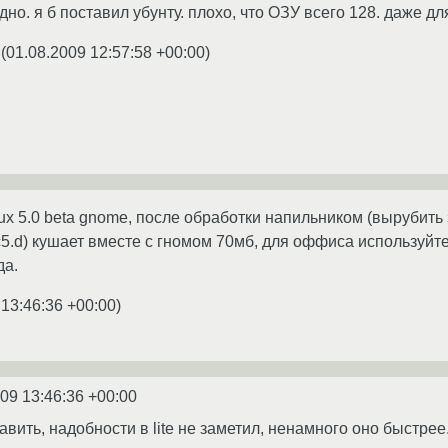
дно. я б поставил убунту. плохо, что ОЗУ всего 128. даже дл
(
01.08.2009 12:57:58 +00:00
)
ltlinux 5.0 beta gnome, после обработки напильником (выруб
c5.d) кушает вместе с гномом 70мб, для оффиса используйт
да.
 13:46:36 +00:00
)
09 13:46:36 +00:00
авить, надобности в lite не заметил, ненамного оно быстрее