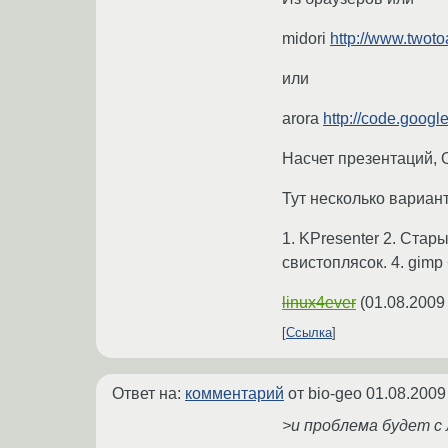
midori
http://www.twot
или
arora
http://code.googl
Насчет презентаций, 
Тут несколько вариан
1. KPresenter 2. Стар
свистоплясок. 4. gim
linux4ever
(
01.08.2009
Ссылка
Ответ на:
комментарий
от bio-geo
01.08.2009
>и проблема будет с