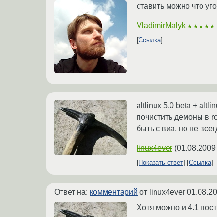
ставить можно что уго
VladimirMalyk
★★★★★
Ссылка
altlinux 5.0 beta + a
почистить демоны в r
быть с виа, но не всег
linux4ever
(
01.08.2009
Показать ответ
Ссылка
Ответ на:
комментарий
от linux4ever
01.08.20
Хотя можно и 4.1 пост