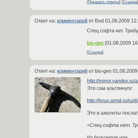
Показать ответы
Ссылка
Ответ на:
комментарий
от Bod
01.08.2009 12
Спец софта нет. Треб
bio-geo
(
01.08.2009 16
Ссылка
Ответ на:
комментарий
от bio-geo
01.08.2009
http://mirror.yandex.ru/a
Это сам альтлинупс
http://linux.armd.ru/ru/di
Это в школоты послал
>Спец софта нет. Тр
Из браузеров или