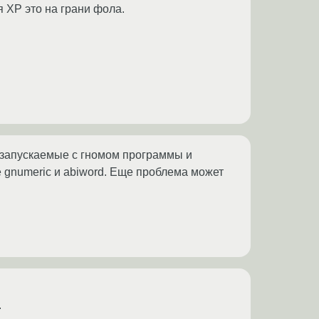
я ХР это на грани фола.
ить запускаемые с гномом программы и
е gnumeric и abiword. Еще проблема может
.