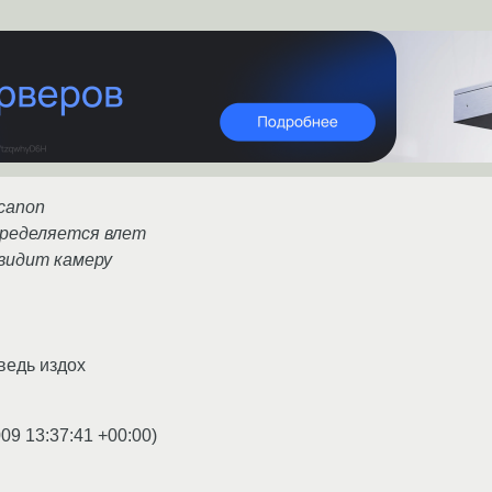
canon
пределяется влет
 видит камеру
ведь издох
009 13:37:41 +00:00
)