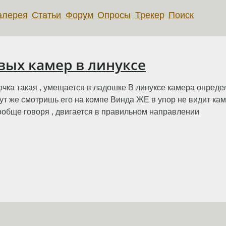
алерея
Статьи
Форум
Опросы
Трекер
Поиск
ых камер в линуксе
чка такая , умещается в ладошке В линуксе камера опреде
т же смотришь его на компе Винда ЖЕ в упор не видит камер
ообще говоря , двигается в правильном направлении