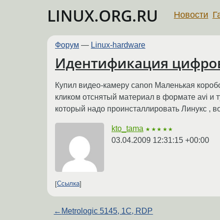
LINUX.ORG.RU
Новости
Г
Форум
—
Linux-hardware
Идентификация цифров
Купил видео-камеру canon Маленькая коробо
кликом отснятый материал в формате avi и ту
который надо проинсталлировать Линукс , в
kto_tama
★★★★★
03.04.2009 12:31:15 +00:00
Ссылка
←
Metrologic 5145, 1C, RDP