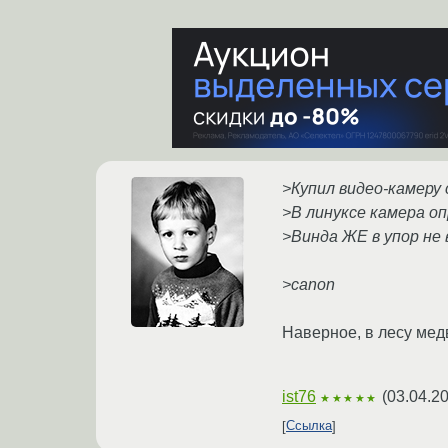
>Купил видео-камеру 
>В линуксе камера о
>Винда ЖЕ в упор не
>canon
Наверное, в лесу мед
ist76
(
03.04.2
★★★★★
Ссылка