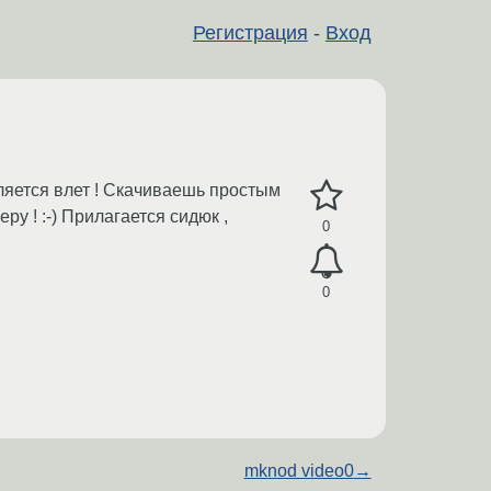
Регистрация
-
Вход
ляется влет ! Скачиваешь простым
у ! :-) Прилагается сидюк ,
0
0
mknod video0
→