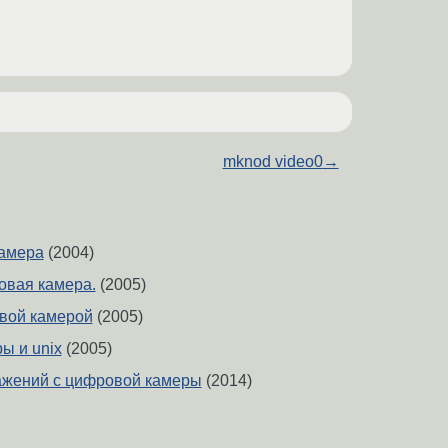
mknod video0
→
амера
(2004)
овая камера.
(2005)
вой камерой
(2005)
ы и unix
(2005)
ажений с цифровой камеры
(2014)