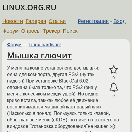
LINUX.ORG.RU
Новости
Галерея
Статьи
Регистрация
-
Вход
Форум
Опросы
Трекер
Поиск
Форум
—
Linux-hardware
Мышка глючит
У меня на компе установлено две мышки:
одна для ком-порта, другая PS/2 (ну так
0
надо :-)) При установке BlackCat 6.02
опознана была только та, что PS/2 (она у
меня с колесиком между ушей). Но видно
0
криво встала, так-как любое её движение
воспринимается машиной как правый клик
(Насколько я понял). Пользуясь только клавой,
обрыскал все меню (вKDE), но ничего похожего на
виндовое "Установка оборудования"не нашел :-((