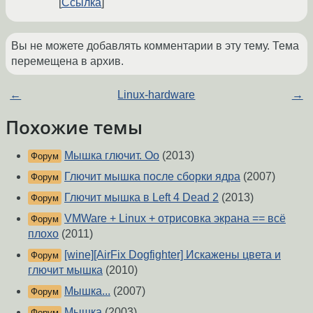
Ссылка
Вы не можете добавлять комментарии в эту тему. Тема
перемещена в архив.
←
Linux-hardware
→
Похожие темы
Мышка глючит. Оо
(2013)
Форум
Глючит мышка после сборки ядра
(2007)
Форум
Глючит мышка в Left 4 Dead 2
(2013)
Форум
VMWare + Linux + отрисовка экрана == всё
Форум
плохо
(2011)
[wine][AirFix Dogfighter] Искажены цвета и
Форум
глючит мышка
(2010)
Мышка...
(2007)
Форум
Мышка
(2003)
Форум