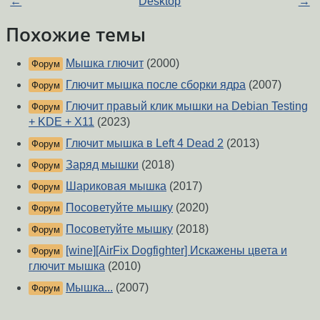
←
Desktop
→
Похожие темы
Мышка глючит
(2000)
Форум
Глючит мышка после сборки ядра
(2007)
Форум
Глючит правый клик мышки на Debian Testing
Форум
+ KDE + X11
(2023)
Глючит мышка в Left 4 Dead 2
(2013)
Форум
Заряд мышки
(2018)
Форум
Шариковая мышка
(2017)
Форум
Посоветуйте мышку
(2020)
Форум
Посоветуйте мышку
(2018)
Форум
[wine][AirFix Dogfighter] Искажены цвета и
Форум
глючит мышка
(2010)
Мышка...
(2007)
Форум