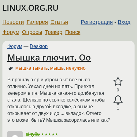
LINUX.ORG.RU
Новости
Галерея
Статьи
Регистрация
-
Вход
Форум
Опросы
Трекер
Поиск
Форум
—
Desktop
Мышка глючит. Оо
мышка тыкать
,
мышь
,
ненужно
В прошлую ср и утром в чт всё было
отлично. Уехал дней на пять. Приехал
0
вечером в пн. Мышка какая-то долбанутая
стала. Щёлкаю по ссылке колёсиком чтобы
открылось в другой вкладке, а он мне
1
открывает от двух и до ... вкладок. Отчего
это может быть? Мышка засорилась или как?
cinyflo
★★★★★