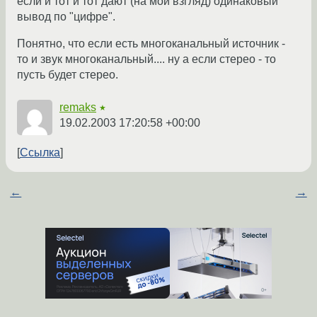
если и тот и тот дают (на мой взгляд) одинаковый
вывод по "цифре".
Понятно, что если есть многоканальный источник -
то и звук многоканальный.... ну а если стерео - то
пусть будет стерео.
remaks
★
19.02.2003 17:20:58 +00:00
Ссылка
←
→