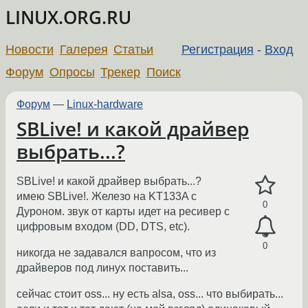
LINUX.ORG.RU
Новости
Галерея
Статьи
Регистрация
-
Вход
Форум
Опросы
Трекер
Поиск
Форум
—
Linux-hardware
SBLive! и какой драйвер
выбрать...?
SBLive! и какой драйвер выбрать...?
имею SBLive!. Железо на KT133A с
0
Дуроном. звук от карты идет на ресивер с
цифровым входом (DD, DTS, etc).
0
никогда не задавался вапросом, что из
драйверов под линух поставить...
сейчас стоит oss... ну есть alsa, oss... что выбирать...