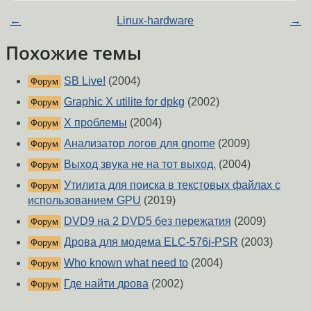
←
Linux-hardware
→
Похожие темы
SB Live!
(2004)
Форум
Graphic X utilite for dpkg
(2002)
Форум
X проблемы
(2004)
Форум
Анализатор логов для gnome
(2009)
Форум
Выход звука не на тот выход.
(2004)
Форум
Утилита для поиска в текстовых файлах с
Форум
использованием GPU
(2019)
DVD9 на 2 DVD5 без пережатия
(2009)
Форум
Дрова для модема ELC-576i-PSR
(2003)
Форум
Who known what need to
(2004)
Форум
Где найти дрова
(2002)
Форум