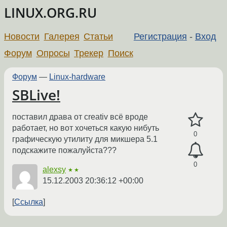
LINUX.ORG.RU
Новости
Галерея
Статьи
Регистрация
-
Вход
Форум
Опросы
Трекер
Поиск
Форум
—
Linux-hardware
SBLive!
поставил драва от creativ всё вроде
работает, но вот хочеться какую нибуть
0
графическую утилиту для микшера 5.1
подскажите пожалуйста???
0
alexsy
★★
15.12.2003 20:36:12 +00:00
Ссылка