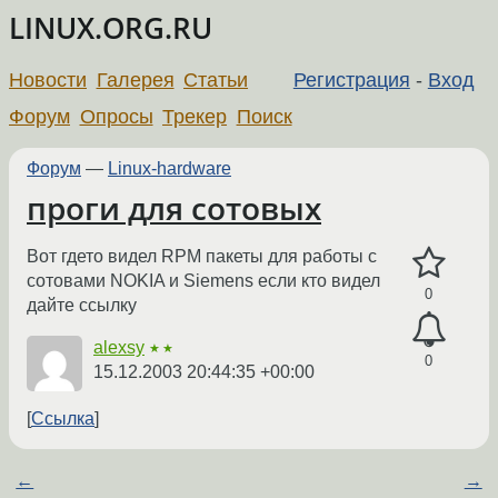
LINUX.ORG.RU
Новости
Галерея
Статьи
Регистрация
-
Вход
Форум
Опросы
Трекер
Поиск
Форум
—
Linux-hardware
проги для сотовых
Вот гдето видел RPM пакеты для работы с
сотовами NOKIA и Siemens если кто видел
0
дайте ссылку
alexsy
★★
0
15.12.2003 20:44:35 +00:00
Ссылка
←
→