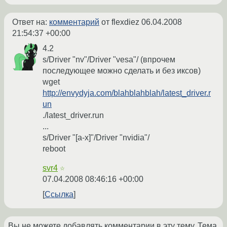
Ответ на:
комментарий
от flexdiez
06.04.2008
21:54:37 +00:00
4.2
s/Driver "nv"/Driver "vesa"/ (впрочем
последующее можно сделать и без иксов)
wget
http://envydyja.com/blahblahblah/latest_driver.r
un
./latest_driver.run
...
s/Driver "[a-x]"/Driver "nvidia"/
reboot
svr4
☆
07.04.2008 08:46:16 +00:00
Ссылка
Вы не можете добавлять комментарии в эту тему. Тема