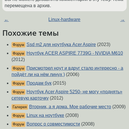
перемещена в архив.
←
Linux-hardware
→
Похожие темы
Ssd m2 для ноутбука Acer Aspire
(2023)
Форум
Ноутбук ACER ASPIRE 7739G - NVIDIA M610
Форум
(2012)
Присмотрел ноут и вдруг стало интересно - а
Форум
пойдёт ли на нём линух )
(2006)
Продам бук
(2015)
Форум
Ноутбук Acer Aspire 5250- не могу «поднять»
Форум
сетевую карточку
(2012)
Вторник, а я дома. Мое рабочие место
(2009)
Галерея
Linux на ноутбуке
(2008)
Форум
Вопрос о совместимости
(2008)
Форум