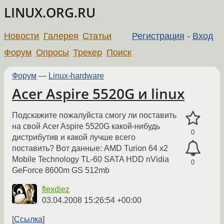
LINUX.ORG.RU
Новости
Галерея
Статьи
Регистрация
-
Вход
Форум
Опросы
Трекер
Поиск
Форум
—
Linux-hardware
Acer Aspire 5520G и linux
Подскажите пожалуйста смогу ли поставить
на свой Acer Aspire 5520G какой-нибудь
0
дистрибутив и какой лучше всего
поставить? Вот данные: AMD Turion 64 x2
Mobile Technology TL-60 SATA HDD nVidia
0
GeForce 8600m GS 512mb
flexdiez
03.04.2008 15:26:54 +00:00
Ссылка