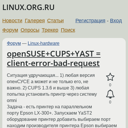
LINUX.ORG.RU
Новости
Галерея
Статьи
Регистрация
-
Вход
Форум
Опросы
Трекер
Поиск
Форум
—
Linux-hardware
openSUSE+CUPS+YAST =
client-error-bad-request
Ситуация удручающая... 1) любая версия
опенСУСЕ а может и не только его, не
0
важно. 2) CUPS 1.3.6 и выше 3) любая
попытка установить принтр через систему
omni
0
Задача - есть принтер на параллельном
порту Epson LX-300+. Запускаем YaST2
оборудование принтер добавить выбираем порт
находим производителя принтера Epson выбираем