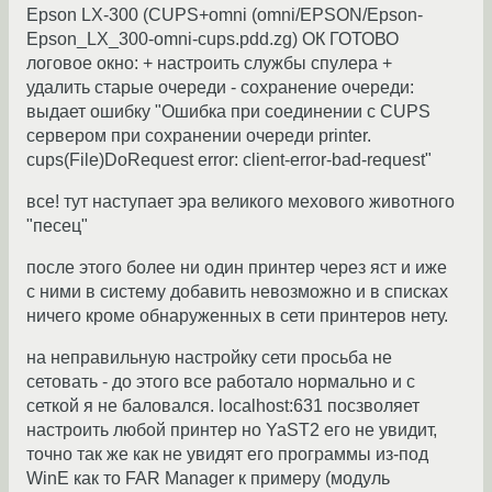
Epson LX-300 (CUPS+omni (omni/EPSON/Epson-
Epson_LX_300-omni-cups.pdd.zg) ОК ГОТОВО
логовое окно: + настроить службы спулера +
удалить старые очереди - сохранение очереди:
выдает ошибку "Ошибка при соединении с CUPS
сервером при сохранении очереди printer.
cups(File)DoRequest error: client-error-bad-request"
все! тут наступает эра великого мехового животного
"песец"
после этого более ни один принтер через яст и иже
с ними в систему добавить невозможно и в списках
ничего кроме обнаруженных в сети принтеров нету.
на неправильную настройку сети просьба не
сетовать - до этого все работало нормально и с
сеткой я не баловался. localhost:631 посзволяет
настроить любой принтер но YaST2 его не увидит,
точно так же как не увидят его программы из-под
WinE как то FAR Manager к примеру (модуль