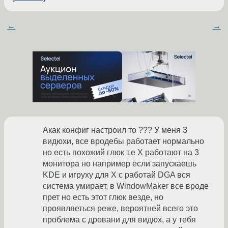
←
→
Акак конфиг настроил то ??? У меня 3
видюхи, все вродебы работает нормально
но есть похожий глюк т.е Х работают на 3
монитора но например если запускаешь
KDE и игруху для Х с работай DGA вся
система умирает, в WindowMaker все вроде
прет но есть этот глюк везде, но
проявляеться реже, вероятней всего это
проблема с дровани для видюх, а у тебя