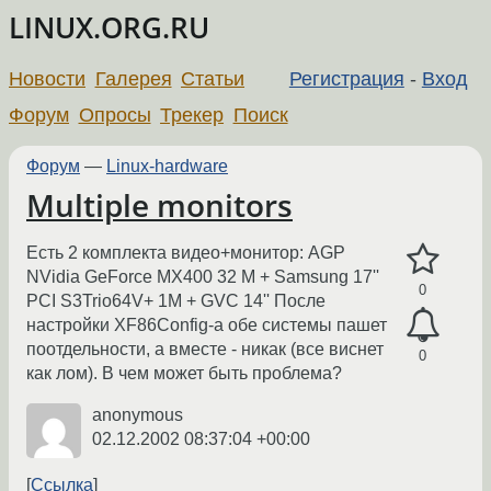
LINUX.ORG.RU
Новости
Галерея
Статьи
Регистрация
-
Вход
Форум
Опросы
Трекер
Поиск
Форум
—
Linux-hardware
Multiple monitors
Есть 2 комплекта видео+монитор: AGP
NVidia GeForce MX400 32 M + Samsung 17''
0
PCI S3Trio64V+ 1M + GVC 14'' После
настройки XF86Config-а обе системы пашет
поотдельности, а вместе - никак (все виснет
0
как лом). В чем может быть проблема?
anonymous
02.12.2002 08:37:04 +00:00
Ссылка