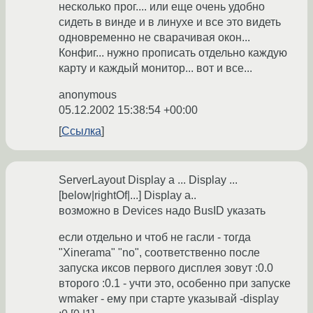
несколько прог.... или еще очень удобно
сидеть в винде и в линухе и все это видеть
одновременно не сварачивая окон...
Конфиг... нужно прописать отдельно каждую
карту и каждый монитор... вот и все...
anonymous
05.12.2002 15:38:54 +00:00
Ссылка
ServerLayout Display a ... Display ...
[below|rightOf|...] Display a..
возможно в Devices надо BusID указать
если отдельно и чтоб не гасли - тогда
"Xinerama" "no", соответственно после
запуска иксов первого дисплея зовут :0.0
второго :0.1 - учти это, особенно при запуске
wmaker - ему при старте указывай -display