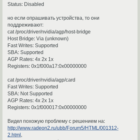
Status: Disabled
но если опрашивать устройства, то они
поддреживают:
cat /proc/driver/nvidia/agp/host-bridge
Host Bridge: Via (unknown)
Fast Writes: Supported
SBA: Supported
AGP Rates: 4x 2x 1x
Registers: 0x1f000a17:0x00000000
cat /proc/driver/nvidia/agp/card
Fast Writes: Supported
SBA: Not Supported
AGP Rates: 4x 2x 1x
Registers: 0x1f000017:0x00000000
Видел похожую проблему с решением на:
http://www.radeon2.ru/ubb/Forum5/HTML/001312-
2.html
,