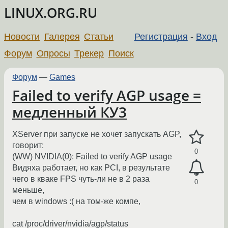
LINUX.ORG.RU
Новости
Галерея
Статьи
Регистрация
-
Вход
Форум
Опросы
Трекер
Поиск
Форум
—
Games
Failed to verify AGP usage =
медленный КУ3
XServer при запуске не хочет запускать AGP,
говорит:
0
(WW) NVIDIA(0): Failed to verify AGP usage
Видяха работает, но как PCI, в результате
чего в кваке FPS чуть-ли не в 2 раза
0
меньше,
чем в windows :( на том-же компе,
cat /proc/driver/nvidia/agp/status