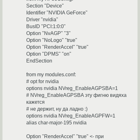
Section "Device"
Identifier "NVIDIA GeForce"
Driver "nvidia"
BusID "PCI:1:0:0"
Option "NvAGP" "3"
Option "NoLogo" "true"
Option "RenderAccel" "true"
Option "DPMS" "on"
EndSection
from my modules.conf:
# opt for nvidia
options nvidia NVreg_EnableAGPSBA=1
# NVreg_EnableAGPSBA эту фигню видяха
кажется
# не держит, ну да ладно :)
options nvidia NVreg_EnableAGPFW=1
alias char-major-195 nvidia
Option "RenderAccel" "true" <- при