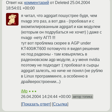
Ответ на:
комментарий
от Deleted
25.04.2004
18:54:01 +00:00
я читал, что agpgart пошустрее будя, чем
nvagp это раз, а вот два - (пробовал и с
вкомпилированным agpgart и как модулем
(которым он подрубаться не хочет) ) даже с
nvagp -нету АГП !!!
тут вот проблема скорее в AGP under
KT400/KT600 потомучто я видел решение
но под радеоны - там ковырялись в
радеоновском agp модуле, а у меня nvidia
поэтому не подходит :( пробовал в сырцы
agpgart залезть, но ниче не понял (не рублю
в Linux программинге, а особенно в
драйверостроении...)
iMp
★★★
26.04.2004 14:24:44 +00:00
автор топика
Показать ответ
Ссылка