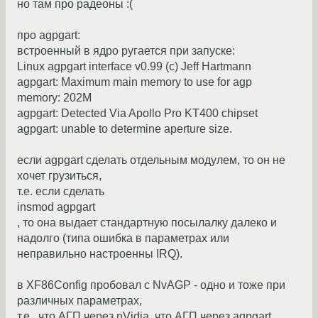
но там про радеоны :(
про agpgart:
встроенный в ядро ругается при запуске:
Linux agpgart interface v0.99 (c) Jeff Hartmann
agpgart: Maximum main memory to use for agp
memory: 202M
agpgart: Detected Via Apollo Pro KT400 chipset
agpgart: unable to determine aperture size.
если agpgart сделать отдельным модулем, то он не
хочет грузиться,
т.е. если сделать
insmod agpgart
, то она выдает стандартную посылалку далеко и
надолго (типа ошибка в параметрах или
неправильно настроенны IRQ).
в XF86Config пробовал с NvAGP - одно и тоже при
различных параметрах,
т.е., что АГП через nVidia, что АГП через agpgart...