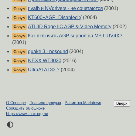
rivafb и NVdrivers - не сочетаются
(2001)
Форум
KT600+AGP=Disabled :(
(2004)
Форум
ATI 3D Rage IIC AGP & Video Memory
(2002)
Форум
Как включить AGP support на MB CUV4X?
Форум
(2001)
quake 3 - nosound
(2004)
Форум
NEXX WT3020
(2016)
Форум
UltraATA133 ?
(2004)
Форум
О Сервере
-
Правила форума
-
Разметка Markdown
Вверх
Сообщить об ошибке
https://www.linux.org.ru/