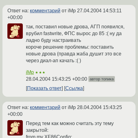
Ответ на:
комментарий
от iMp
27.04.2004 14:53:11
+00:00
так, поставил новые дрова, АГП появился,
врубил fastwrite, ФПС вырос до 85 :( ну да
ладно буду настраивать
короче решение проблемы: поставить
новые дрова (правда жаба душит это все
через диал-ап качать :( )
iMp
★★★
28.04.2004 15:43:25 +00:00
автор топика
Показать ответ
Ссылка
Ответ на:
комментарий
от iMp
28.04.2004 15:43:25
+00:00
Перед тем как можно считать эту тему
закрытой:
from my XF86Config: