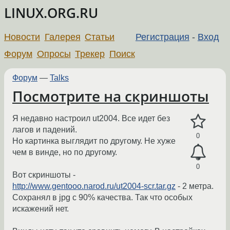
LINUX.ORG.RU
Новости
Галерея
Статьи
Регистрация
-
Вход
Форум
Опросы
Трекер
Поиск
Форум
—
Talks
Посмотрите на скриншоты
Я недавно настроил ut2004. Все идет без
лагов и падений.
0
Но картинка выглядит по другому. Не хуже
чем в винде, но по другому.
0
Вот скриншоты -
http://www.gentooo.narod.ru/ut2004-scr.tar.gz
- 2 метра.
Сохранял в jpg с 90% качества. Так что особых
искажений нет.