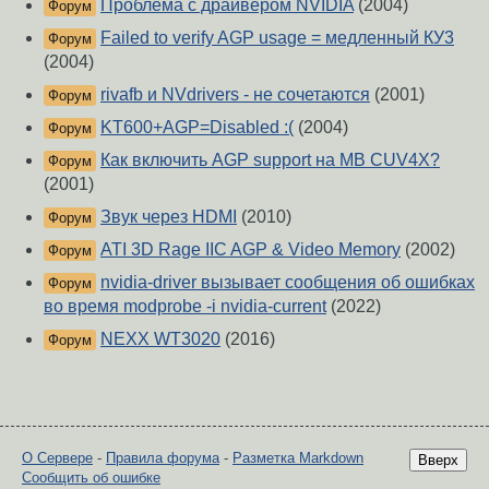
Проблема с драйвером NVIDIA
(2004)
Форум
Failed to verify AGP usage = медленный КУ3
Форум
(2004)
rivafb и NVdrivers - не сочетаются
(2001)
Форум
KT600+AGP=Disabled :(
(2004)
Форум
Как включить AGP support на MB CUV4X?
Форум
(2001)
Звук через HDMI
(2010)
Форум
ATI 3D Rage IIC AGP & Video Memory
(2002)
Форум
nvidia-driver вызывает сообщения об ошибках
Форум
во время modprobe -i nvidia-current
(2022)
NEXX WT3020
(2016)
Форум
О Сервере
-
Правила форума
-
Разметка Markdown
Вверх
Сообщить об ошибке