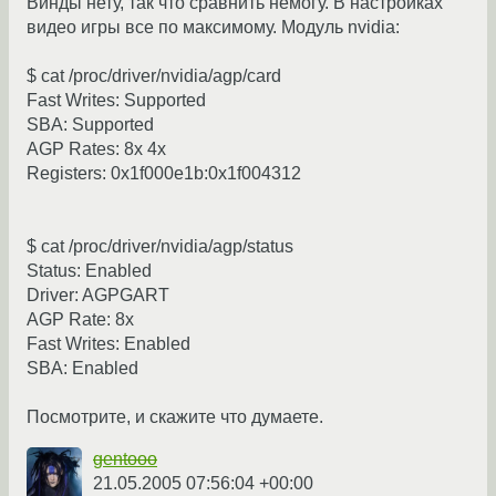
Винды нету, так что сравнить немогу. В настройках
видео игры все по максимому. Модуль nvidia:
$ cat /proc/driver/nvidia/agp/card
Fast Writes: Supported
SBA: Supported
AGP Rates: 8x 4x
Registers: 0x1f000e1b:0x1f004312
$ cat /proc/driver/nvidia/agp/status
Status: Enabled
Driver: AGPGART
AGP Rate: 8x
Fast Writes: Enabled
SBA: Enabled
Посмотрите, и скажите что думаете.
gentooo
21.05.2005 07:56:04 +00:00