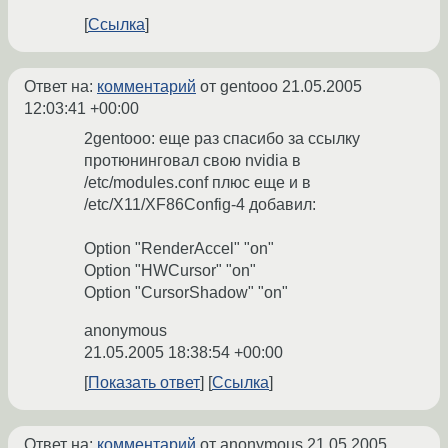
Ссылка
Ответ на:
комментарий
от gentooo
21.05.2005
12:03:41 +00:00
2gentooo: еще раз спасибо за ссылку
протюнинговал свою nvidia в
/etc/modules.conf плюс еще и в
/etc/X11/XF86Config-4 добавил:
Option "RenderAccel" "on"
Option "HWCursor" "on"
Option "CursorShadow" "on"
anonymous
21.05.2005 18:38:54 +00:00
Показать ответ
Ссылка
Ответ на:
комментарий
от anonymous
21.05.2005