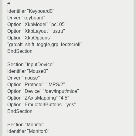
#
Identifier "Keyboard0"
Driver "keyboard"
Option "XkbModel" "pc105"
Option "XkbLayout" "us,ru"
Option "XkbOptions"
"grp:alt_shift_toggle,grp_led:scroll"
EndSection
Section "InputDevice"
Identifier "Mouse0"
Driver "mouse"
Option "Protocol" "IMPS/2"
Option "Device" "/dev/input/mice"
Option "ZAxisMapping" "4 5"
Option "Emulate3Buttons" "yes"
EndSection
Section "Monitor"
Identifier "Monitor0"