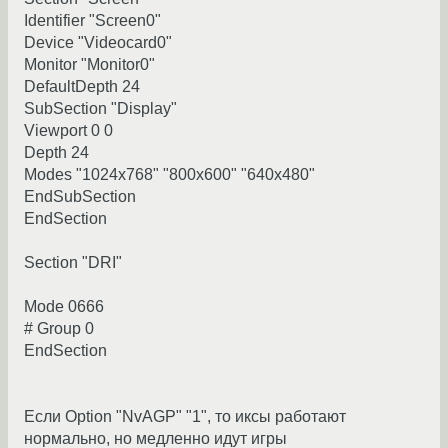
Identifier "Screen0"
Device "Videocard0"
Monitor "Monitor0"
DefaultDepth 24
SubSection "Display"
Viewport 0 0
Depth 24
Modes "1024x768" "800x600" "640x480"
EndSubSection
EndSection
Section "DRI"
Mode 0666
# Group 0
EndSection
Если Option "NvAGP" "1", то иксы работают
нормально, но медленно идут игры