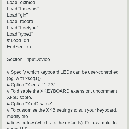
Load "extmod"
Load "fbdevhw"
Load "glx"
Load "record"
Load "freetype"
Load "type1"
# Load "dri"
EndSection
Section "InputDevice"
# Specify which keyboard LEDs can be user-controlled
(eg, with xset(1))
# Option "Xleds" "1 2 3"
# To disable the XKEYBOARD extension, uncomment
XkbDisable.
# Option "XkbDisable"
# To customise the XKB settings to suit your keyboard,
modify the
# lines below (which are the defaults). For example, for