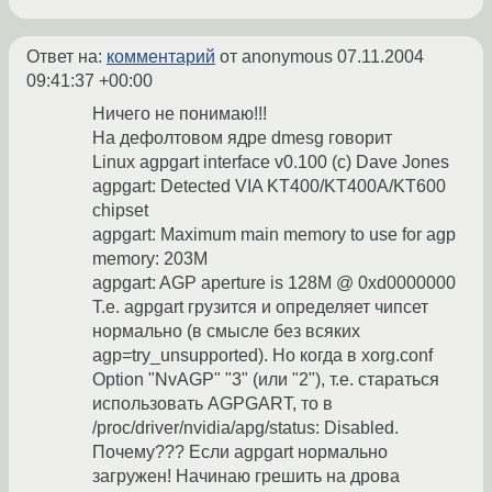
Ответ на:
комментарий
от anonymous
07.11.2004
09:41:37 +00:00
Ничего не понимаю!!!
На дефолтовом ядре dmesg говорит
Linux agpgart interface v0.100 (c) Dave Jones
agpgart: Detected VIA KT400/KT400A/KT600
chipset
agpgart: Maximum main memory to use for agp
memory: 203M
agpgart: AGP aperture is 128M @ 0xd0000000
Т.е. agpgart грузится и определяет чипсет
нормально (в смысле без всяких
agp=try_unsupported). Но когда в xorg.conf
Option "NvAGP" "3" (или "2"), т.е. стараться
использовать AGPGART, то в
/proc/driver/nvidia/apg/status: Disabled.
Почему??? Если agpgart нормально
загружен! Начинаю грешить на дрова