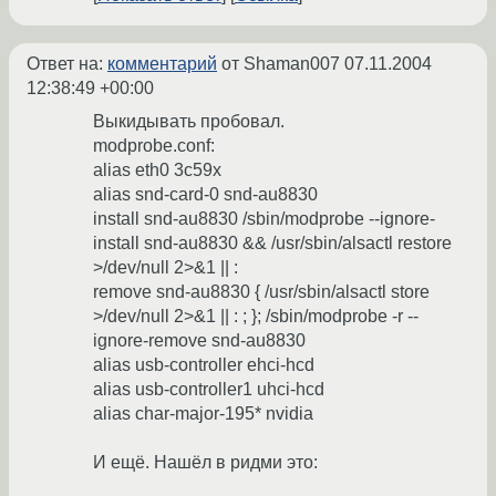
Ответ на:
комментарий
от Shaman007
07.11.2004
12:38:49 +00:00
Выкидывать пробовал.
modprobe.conf:
alias eth0 3c59x
alias snd-card-0 snd-au8830
install snd-au8830 /sbin/modprobe --ignore-
install snd-au8830 && /usr/sbin/alsactl restore
>/dev/null 2>&1 || :
remove snd-au8830 { /usr/sbin/alsactl store
>/dev/null 2>&1 || : ; }; /sbin/modprobe -r --
ignore-remove snd-au8830
alias usb-controller ehci-hcd
alias usb-controller1 uhci-hcd
alias char-major-195* nvidia
И ещё. Нашёл в ридми это: