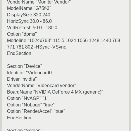
VendorName "Monitor Vendor"
ModelName "G75f-3"
DisplaySize 320 240
HorizSync 30.0 - 86.0
VertRefresh 50.0 - 180.0
Option "dpms"
Modeline "1024x768" 115.5 1024 1056 1248 1440 768
771 781 802 -HSync -VSync
EndSection
Section "Device"
Identifier "Videocard0"
Driver "nvidia"
VendorName "Videocard vendor"
BoardName "NVIDIA GeForce 4 MX (generic)"
Option "NvAGP" "1"
Option "NoLogo" "true"
Option "RenderAccel" "true"
EndSection
Section "Screen"