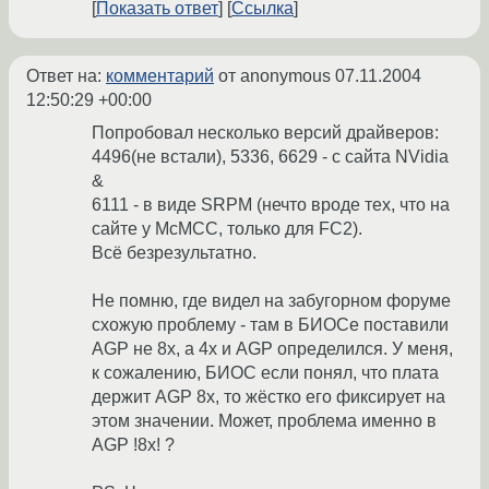
Показать ответ
Ссылка
Ответ на:
комментарий
от anonymous
07.11.2004
12:50:29 +00:00
Попробовал несколько версий драйверов:
4496(не встали), 5336, 6629 - с сайта NVidia
&
6111 - в виде SRPM (нечто вроде тех, что на
сайте у McMCC, только для FC2).
Всё безрезультатно.
Не помню, гдe видел на забугорном форуме
схожую проблему - там в БИОСе поставили
AGP не 8x, а 4x и AGP определился. У меня,
к сожалению, БИОС если понял, что плата
держит AGP 8x, то жёстко его фиксирует на
этом значении. Может, проблема именно в
AGP !8x! ?