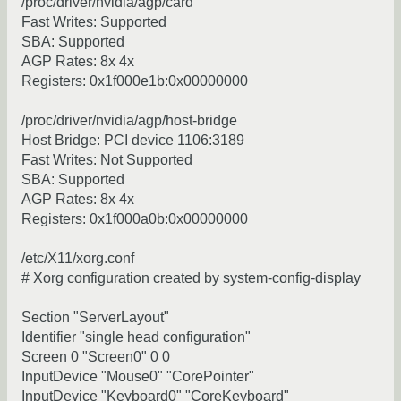
/proc/driver/nvidia/agp/card
Fast Writes: Supported
SBA: Supported
AGP Rates: 8x 4x
Registers: 0x1f000e1b:0x00000000
/proc/driver/nvidia/agp/host-bridge
Host Bridge: PCI device 1106:3189
Fast Writes: Not Supported
SBA: Supported
AGP Rates: 8x 4x
Registers: 0x1f000a0b:0x00000000
/etc/X11/xorg.conf
# Xorg configuration created by system-config-display
Section "ServerLayout"
Identifier "single head configuration"
Screen 0 "Screen0" 0 0
InputDevice "Mouse0" "CorePointer"
InputDevice "Keyboard0" "CoreKeyboard"