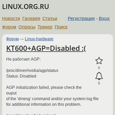
LINUX.ORG.RU
Новости
Галерея
Статьи
Регистрация
-
Вход
Форум
Опросы
Трекер
Поиск
Форум
—
Linux-hardware
KT600+AGP=Disabled :(
Не работает AGP:
0
/proc/driver/nvidia/agp/status
Status: Disabled
0
AGP initialization failed, please check the
ouput
of the 'dmesg' command and/or your system log file
for additional information on this problem.