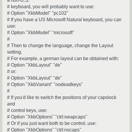
a non-U.S.
# keyboard, you will probably want to use:
# Option "XkbModel" "pc102"
# If you have a US Microsoft Natural keyboard, you can
use:
# Option "XkbModel" "microsoft"
#
# Then to change the language, change the Layout
setting.
# For example, a german layout can be obtained with:
# Option "XkbLayout" "de"
# or:
# Option "XkbLayout" "de"
# Option "XkbVariant" "nodeadkeys"
#
# If you'd like to switch the positions of your capslock
and
# control keys, use:
# Option "XkbOptions" "ctrl:swapcaps"
# Or if you just want both to be control, use:
# Option "XkbOptions" "ctrl:nocaps"