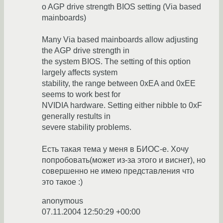
o AGP drive strength BIOS setting (Via based
mainboards)
Many Via based mainboards allow adjusting
the AGP drive strength in
the system BIOS. The setting of this option
largely affects system
stability, the range between 0xEA and 0xEE
seems to work best for
NVIDIA hardware. Setting either nibble to 0xF
generally restults in
severe stability problems.
Есть такая тема у меня в БИОС-е. Хочу
попробовать(может из-за этого и виснет), но
совершенно не имею представления что
это такое :)
anonymous
07.11.2004 12:50:29 +00:00