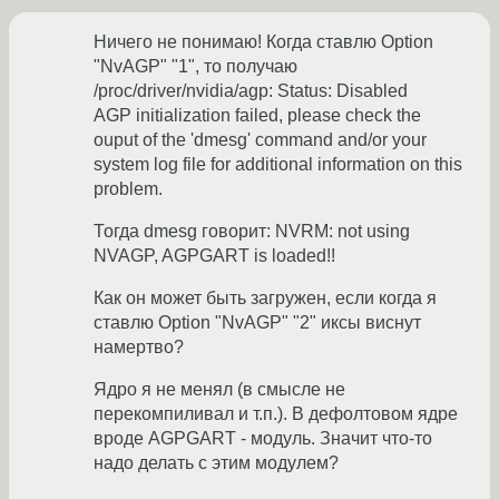
Ничего не понимаю! Когда ставлю Option
"NvAGP" "1", то получаю
/proc/driver/nvidia/agp: Status: Disabled
AGP initialization failed, please check the
ouput of the 'dmesg' command and/or your
system log file for additional information on this
problem.
Тогда dmesg говорит: NVRM: not using
NVAGP, AGPGART is loaded!!
Как он может быть загружен, если когда я
ставлю Option "NvAGP" "2" иксы виснут
намертво?
Ядро я не менял (в смысле не
перекомпиливал и т.п.). В дефолтовом ядре
вроде AGPGART - модуль. Значит что-то
надо делать с этим модулем?