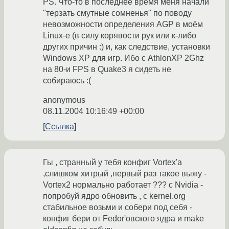
PS. Что-то в последнее время меня начали
"терзать смутные сомненья" по поводу
невозможности определения AGP в моём
Linux-е (в силу корявости рук или к-либо
других причин :) и, как следствие, установки
Windows XP для игр. Ибо с AthlonXP 2Ghz
на 80-и FPS в Quake3 я сидеть не
собираюсь :(
anonymous
08.11.2004 10:16:49 +00:00
Ссылка
Гы , странный у тебя конфиг Vortex'a
,слишком хитрый ,первый раз такое выжу -
Vortex2 нормально работает ??? с Nvidia -
попробуй ядро обновить , с kernel.org
стабильное возьми и собери под себя -
конфиг бери от Fedor'овского ядра и make