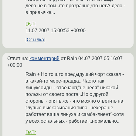
дело не в том,что прозрачно,что нет.А дело -
в привычке...
DsTr
11.07.2007 15:00:53 +00:00
Ссылка
Ответ на:
комментарий
от Rain
04.07.2007 05:16:07
+00:00
Rain + Но то што предыдущий чорт сказал -
в какай-то мере-правда...Часто так
линуксоиды - отвечают,"не неся" никакой
пользы от своего поста...Но с другой
стороны - опять же - что можно ответить на
глупые высказывания типа "нехера не
работает ваша линуха и самбаклиент"-хотя
у всех остальных - работает...нормально..
DsTr