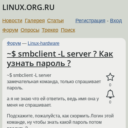
LINUX.ORG.RU
Новости
Галерея
Статьи
Регистрация
-
Вход
Форум
Опросы
Трекер
Поиск
Форум
—
Linux-hardware
~$ smbclient -L server ? Как
узнать пароль ?
~$ smbclient -L server
замечательная команда, только спрашивает
0
пароль.
а я не знаю что ей ответить, ведь имя она у
0
меня не спрашивает.
Подскажите, пожалуйста, как скормить Логин этой
команде, ну чтобы знать какой пароль потом