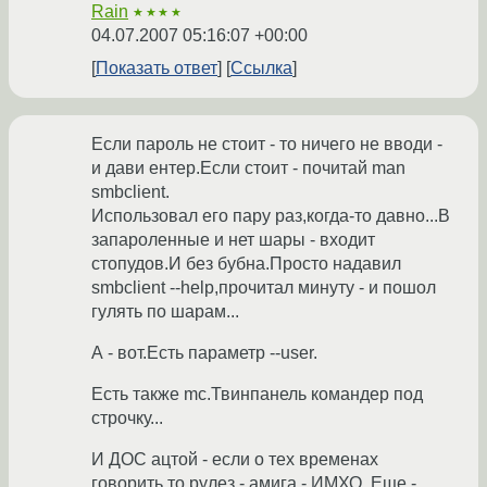
Rain
★★★★
04.07.2007 05:16:07 +00:00
Показать ответ
Ссылка
Если пароль не стоит - то ничего не вводи -
и дави ентер.Если стоит - почитай man
smbclient.
Использовал его пару раз,когда-то давно...В
запароленные и нет шары - входит
стопудов.И без бубна.Просто надавил
smbclient --help,прочитал минуту - и пошол
гулять по шарам...
А - вот.Есть параметр --user.
Есть также mc.Твинпанель командер под
строчку...
И ДОС ацтой - если о тех временах
говорить то рулез - амига - ИМХО. Еще -