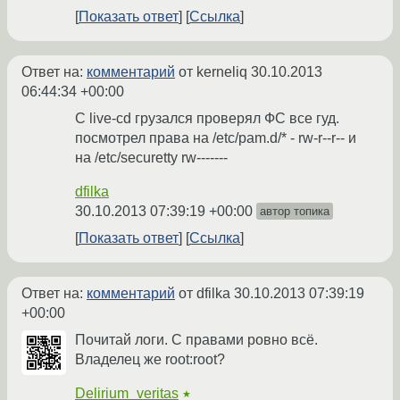
Показать ответ
Ссылка
Ответ на:
комментарий
от kerneliq
30.10.2013
06:44:34 +00:00
C live-cd грузался проверял ФС все гуд.
посмотрел права на /etc/pam.d/* - rw-r--r-- и
на /etc/securetty rw-------
dfilka
30.10.2013 07:39:19 +00:00
автор топика
Показать ответ
Ссылка
Ответ на:
комментарий
от dfilka
30.10.2013 07:39:19
+00:00
Почитай логи. С правами ровно всё.
Владелец же root:root?
Delirium_veritas
★