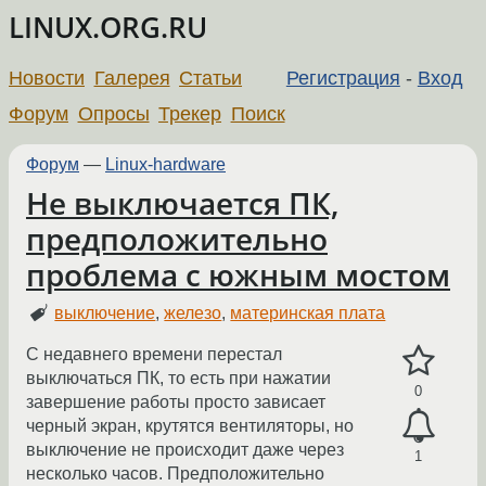
LINUX.ORG.RU
Новости
Галерея
Статьи
Регистрация
-
Вход
Форум
Опросы
Трекер
Поиск
Форум
—
Linux-hardware
Не выключается ПК,
предположительно
проблема с южным мостом
выключение
,
железо
,
материнская плата
С недавнего времени перестал
выключаться ПК, то есть при нажатии
0
завершение работы просто зависает
черный экран, крутятся вентиляторы, но
выключение не происходит даже через
1
несколько часов. Предположительно