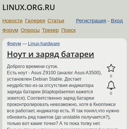
LINUX.ORG.RU
Новости
Галерея
Статьи
Регистрация
-
Вход
Форум
Опросы
Трекер
Поиск
Форум
—
Linux-hardware
Ноут и заряд батареи
Доброго времени суток.
Есть ноут - Asus Z9100 (аналог Asus A3500),
0
установлен Debian Stable. Достает
неудобство из-за отсутствия индикатора
заряда батареи (klaptopdaemon кажется
0
зовется). Соответственно заряд батареи
проконтролировать невозможно, хотя в Кноппиксе
все работает, индикатор есть. Я так понял,что нужно
обновить ряд пакетов (до unstable получается?),
только вот какие точно? А то пока толку нет.