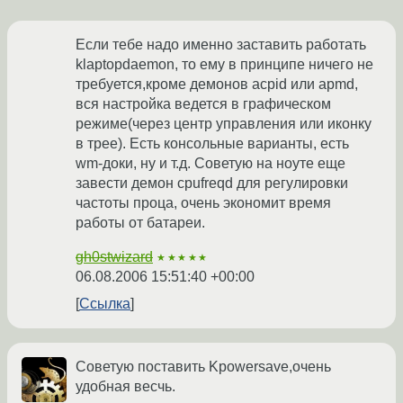
Если тебе надо именно заставить работать
klaptopdaemon, то ему в принципе ничего не
требуется,кроме демонов acpid или apmd,
вся настройка ведется в графическом
режиме(через центр управления или иконку
в трее). Есть консольные варианты, есть
wm-доки, ну и т.д. Советую на ноуте еще
завести демон cpufreqd для регулировки
частоты проца, очень экономит время
работы от батареи.
gh0stwizard
★★★★★
06.08.2006 15:51:40 +00:00
Ссылка
Советую поставить Kpowersave,очень
удобная весчь.