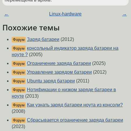
←
Linux-hardware
→
Похожие темы
Заряд батареи
(2012)
Форум
консольный индикатор заряда батареи на
Форум
ноуте ?
(2005)
Ограничение заряда батареи
(2025)
Форум
Управление зарядом батареи
(2012)
Форум
Ubuntu заряд батареи
(2011)
Форум
Нотификации о низком заряде батареи в
Форум
ноуте
(2013)
Как узнать заряд батареи ноута из консоли?
Форум
(2008)
Сбрасывается ограничение заряда батареи
Форум
(2023)