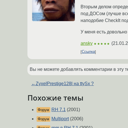
Вторым делом определ
под ДОСом (лучше все
наподобие CheckIt по
У меня есть довольно
ansky
(
21.01.
★★★★★
Ссылка
Вы не можете добавлять комментарии в эту т
←
ZyxelPrestige128l на ttySx ?
Похожие темы
RH 7.1
(2001)
Форум
Multiport
(2006)
Форум
rpm в RH 7.1
(2001)