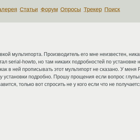
алерея
Статьи
Форум
Опросы
Трекер
Поиск
вкой мультипорта. Производитель его мне неизвестен, ника
тал serial-howto, но там никаих подробностей по установке 
как в ней прописывать этот мультипорт не сказано. У меня R
у установки подробно. Прошу прощения если вопрос глупый
вится, только вот спросить не у кого если что не получаетс