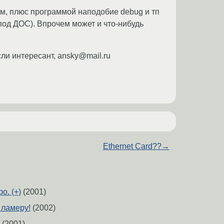
м, плюс программой наподобие debug и тп
под ДОС). Впрочем может и что-нибудь
ли интересант, ansky@mail.ru
Ethernet Card??
→
о. (+)
(2001)
 ламеру!
(2002)
(2001)