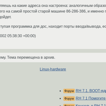
яешь на какие адреса она настроена: аналогичным образо
го на самой простой старой машине 86-286-386, и именно 
дойдет.
 тупая программка для дос, находит порты ввода/вывода, ес
2002 05:38:30 +00:00
)
ему. Тема перемещена в архив.
Linux-hardware
RH 7.1. BOOT-ядр
Форум
RH 7.1 Помогите
Форум
Консоль в RH 7.1