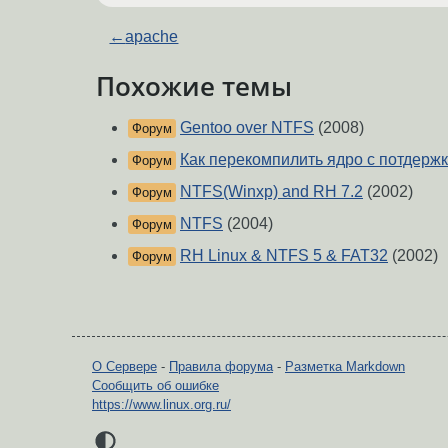
←
apache
Похожие темы
Gentoo over NTFS
(2008)
Форум
Как перекомпилить ядро с потдерж
Форум
NTFS(Winxp) and RH 7.2
(2002)
Форум
NTFS
(2004)
Форум
RH Linux & NTFS 5 & FAT32
(2002)
Форум
О Сервере
-
Правила форума
-
Разметка Markdown
Сообщить об ошибке
https://www.linux.org.ru/