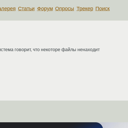
алерея
Статьи
Форум
Опросы
Трекер
Поиск
стема говорит, что некоторе файлы ненаходит