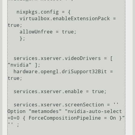
   nixpkgs.config = {

    virtualbox.enableExtensionPack = 
true;

    allowUnfree = true;

    };

  services.xserver.videoDrivers = [ 
"nvidia" ];

  hardware.opengl.driSupport32Bit = 
true;

  services.xserver.enable = true;

  services.xserver.screenSection = '' 
Option "metamodes" "nvidia-auto-select 
+0+0 { ForceCompositionPipeline = On }" 
'' ;
