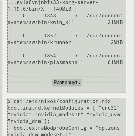
...gvla8ynjnbfs33-xorg-server-
1.19.6/bin/X   140MiB |

|    0      1848      G   /run/current-
system/sw/bin/kwin_x11           21MiB 
|

|    0      1852      G   /run/current-
system/sw/bin/krunner             2MiB 
|

|    0      1854      G   /run/current-
system/sw/bin/plasmashell        61MiB 
|

+--------------------------------------
---------------------------------------
Развернуть
$ cat /etc/nixos/configuration.nix                                                                                                                                                                                                                                                                                                                                                                                                                                                                                                                                                                                                                                                                                                                                                                                                                                                                          
boot.initrd.kernelModules = [ "crc32" 
"nvidia" "nvidia_modeset" "nvidia_uvm" 
"nvidia_drm"];                                                                                                                                                                                                                        

  boot.extraModprobeConfig = "options 
nvidia_drm modeset=1";                                                                                                                                                                                                                                                         
