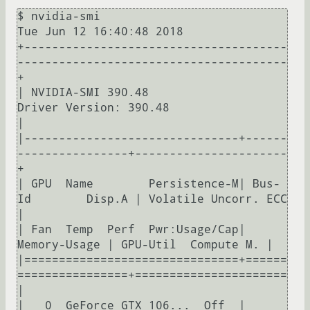
$ nvidia-smi

Tue Jun 12 16:40:48 2018       

+--------------------------------------
---------------------------------------
+

| NVIDIA-SMI 390.48                 
Driver Version: 390.48                    
|

|-------------------------------+------
----------------+----------------------
+

| GPU  Name        Persistence-M| Bus-
Id        Disp.A | Volatile Uncorr. ECC 
|

| Fan  Temp  Perf  Pwr:Usage/Cap|         
Memory-Usage | GPU-Util  Compute M. |

|===============================+======
================+======================
|

|   0  GeForce GTX 106...  Off  | 