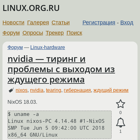
LINUX.ORG.RU
Новости
Галерея
Статьи
Регистрация
-
Вход
Форум
Опросы
Трекер
Поиск
Форум
—
Linux-hardware
nvidia — тиринг и
проблемы с выходом из
ждущего режима
nixos
,
nvidia
,
tearing
,
гибернация
,
ждущий режим
NixOS 18.03.
0
$ uname -a

Linux nixos-PC 4.14.48 #1-NixOS 
SMP Tue Jun 5 09:42:00 UTC 2018 
1