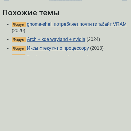
Похожие темы
gnome-shell потребляет почти гигабайт VRAM
Форум
(2020)
Arch + kde wayland + nvidia
(2024)
Форум
Иксы «текут» по процессору
(2013)
Форум
Графические артефакты в браузере
Форум
Chrome/Firefox
(2026)
Не запускаются драйвера Nvidia
(2017)
Форум
Cлужба systemd для работы с nvidia-settings
Форум
(2021)
игрульки лагают сильнее чем на винде
(2024)
Форум
Nvidia Gentoo
(2021)
Форум
Загрузка X11 на интегрированном GPU.
(2023)
Форум
Как использовать CUDA внутри LXC
Форум
контейнера?
(2018)