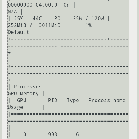
00000000:04:00.0  On |                  
N/A |

| 25%   44C    P0    25W / 120W |    
252MiB /  3011MiB |      1%      
Default |

+-------------------------------+------
----------------+----------------------
+

+--------------------------------------
---------------------------------------
+

| Processes:                                                       
GPU Memory |

|  GPU       PID   Type   Process name                             
Usage      |

|======================================
=======================================
|

|    0       993      G   