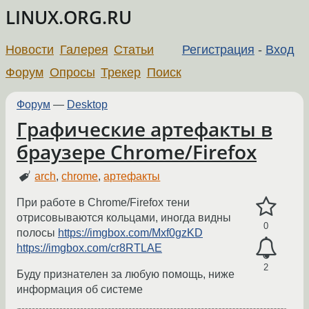
LINUX.ORG.RU
Новости
Галерея
Статьи
Регистрация
-
Вход
Форум
Опросы
Трекер
Поиск
Форум
—
Desktop
Графические артефакты в
браузере Chrome/Firefox
arch
,
chrome
,
артефакты
При работе в Chrome/Firefox тени
отрисовываются кольцами, иногда видны
0
полосы
https://imgbox.com/Mxf0gzKD
https://imgbox.com/cr8RTLAE
2
Буду признателен за любую помощь, ниже
информация об системе