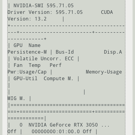
| NVIDIA-SMI 595.71.05              
Driver Version: 595.71.05      CUDA 
Version: 13.2     |

+--------------------------------------
---+------------------------+----------
------------+

| GPU  Name                 
Persistence-M | Bus-Id          Disp.A 
| Volatile Uncorr. ECC |

| Fan  Temp   Perf          
Pwr:Usage/Cap |           Memory-Usage 
| GPU-Util  Compute M. |

|                                         
|                        |               
MIG M. |

|======================================
===+========================+==========
============|

|   0  NVIDIA GeForce RTX 3050 ...    
Off |   00000000:01:00.0 Off |                  