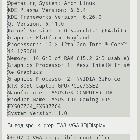
Operating System: Arch Linux

KDE Plasma Version: 6.6.4

KDE Frameworks Version: 6.26.0

Qt Version: 6.11.0

Kernel Version: 7.0.5-arch1-1 (64-bit)

Graphics Platform: Wayland

Processors: 16 × 12th Gen Intel® Core™ 
i5-12500H

Memory: 16 GiB of RAM (15.2 GiB usable)

Graphics Processor 1: Mesa Intel® Iris® 
Xe Graphics

Graphics Processor 2: NVIDIA GeForce 
RTX 3050 Laptop GPU/PCIe/SSE2

Manufacturer: ASUSTeK COMPUTER INC.

Product Name: ASUS TUF Gaming F15 
FX507ZC4_FX507ZC4

Вывод lspci -k | grep -EA3 ‘VGA|3D|Display’
00:02.0 VGA compatible controller: 