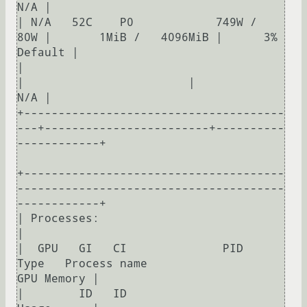
N/A |

| N/A   52C    P0            749W /   
80W |       1MiB /   4096MiB |      3%      
Default |

|                                         
|                        |                  
N/A |

+--------------------------------------
---+------------------------+----------
------------+

+--------------------------------------
---------------------------------------
------------+

| Processes:                                                                              
|

|  GPU   GI   CI              PID   
Type   Process name                        
GPU Memory |

|        ID   ID                                                               