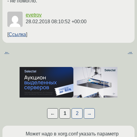
- не помогло.
evetrov
28.02.2018 08:10:52 +00:00
Ссылка
←
→
←
1
2
→
Может надо в xorg.conf указать параметр