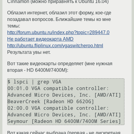
Cinnamon (можно приравнять к Ubuntu 16.04)
Облазил интернет, облазил этот форму, кое-где
позадавал вопросов. Ближайшие темы ко мне
темы:
http://forum.ubuntu.ru/index.php?topic=289447.0
Не работает видеокарта AMD
http://ubuntu.fliplinux.com/vgaswitcheroo.html
Результата увы нет.
Вот такие видеокарты определяет (мне нужная
вторая - HD 6400M/7400M):
$ lspci | grep VGA

00:01.0 VGA compatible controller: 
Advanced Micro Devices, Inc. [AMD/ATI] 
BeaverCreek [Radeon HD 6620G]

02:00.0 VGA compatible controller: 
Advanced Micro Devices, Inc. [AMD/ATI] 
Seymour [Radeon HD 6400M/7400M Series]
Вот какая сейчас выбрана (первая - не дискретная,