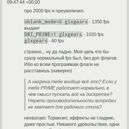
09:47:44 +00:00
про 2000 fps я преувеличил.
vblank_mode=0 glxgears
- 1350 fps
выдает
DRI_PRIME=1 glxgears
- 1020 fps
glxgears
- 60 fps
странно... ну да ладно. Моя цель что бы
сразу нормальный fps был, без доп флагов.
Ибо ко всем программам флаги не
расставишь (наверно)
А нахрена тебе вообще всё это? Если у
тебя PRIME работает нормально, в
чём смысл пускать всё на дискретке?
Неужто производительности встройки
не хватает для рабочего стола?
нехватает. Тормозит, эффекты не гладкие,
даже простые. Никакого удовольствия, одни