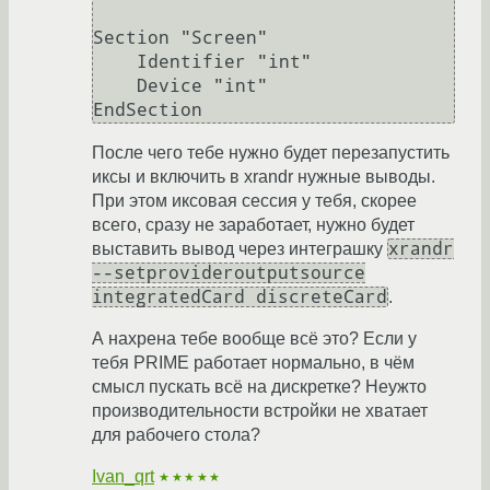
Section "Screen"

    Identifier "int"

    Device "int"

После чего тебе нужно будет перезапустить
иксы и включить в xrandr нужные выводы.
При этом иксовая сессия у тебя, скорее
всего, сразу не заработает, нужно будет
xrandr
выставить вывод через интеграшку
--setprovideroutputsource
integratedCard discreteCard
.
А нахрена тебе вообще всё это? Если у
тебя PRIME работает нормально, в чём
смысл пускать всё на дискретке? Неужто
производительности встройки не хватает
для рабочего стола?
Ivan_qrt
★★★★★