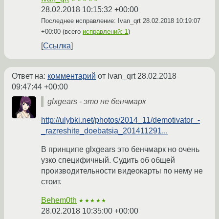
28.02.2018 10:15:32 +00:00
Последнее исправление: Ivan_qrt
28.02.2018 10:19:07
+00:00
(всего
исправлений: 1
)
Ссылка
Ответ на:
комментарий
от Ivan_qrt
28.02.2018
09:47:44 +00:00
glxgears - это не бенчмарк
http://ulybki.net/photos/2014_11/demotivator_-
_razreshite_doebatsia_201411291...
В принципе glxgears это бенчмарк но очень
узко специфичный. Судить об общей
производительности видеокарты по нему не
стоит.
Behem0th
★★★★★
28.02.2018 10:35:00 +00:00