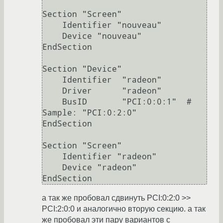
Section "Screen"

    Identifier "nouveau"

    Device "nouveau"

EndSection

Section "Device"

    Identifier  "radeon"

    Driver      "radeon"

    BusID       "PCI:0:0:1"  # 
Sample: "PCI:0:2:0"

EndSection

Section "Screen"

    Identifier "radeon"

    Device "radeon"

а так же пробовал сдвинуть PCI:0:2:0 >>
PCI:2:0:0 и аналогично вторую секцию. а так
же пробовал эти пару вариантов с