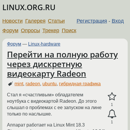
LINUX.ORG.RU
Новости
Галерея
Статьи
Регистрация
-
Вход
Форум
Опросы
Трекер
Поиск
Форум
—
Linux-hardware
Перейти на полную работу
через дискретную
видеокарту Radeon
mint
,
radeon
,
ubuntu
,
гибридная графика
Стал я «счастливым» обладателем
ноутбука с видеокартой Radeon. До этого
1
слышал о проблемах с ее запуском на лине
только по наслышке.
1
Аппарат работает на Linux Mint 18.3