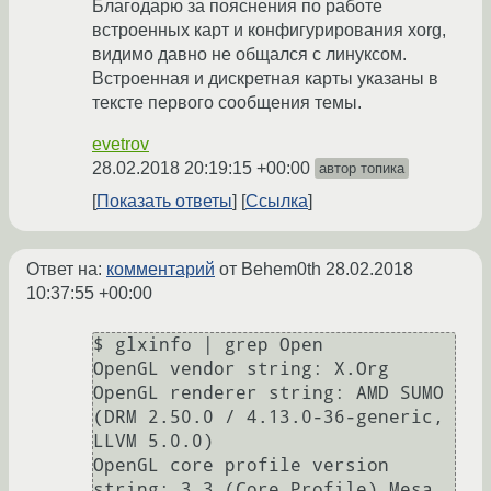
Благодарю за пояснения по работе
встроенных карт и конфигурирования xorg,
видимо давно не общался с линуксом.
Встроенная и дискретная карты указаны в
тексте первого сообщения темы.
evetrov
28.02.2018 20:19:15 +00:00
автор топика
Показать ответы
Ссылка
Ответ на:
комментарий
от Behem0th
28.02.2018
10:37:55 +00:00
$ glxinfo | grep Open

OpenGL vendor string: X.Org

OpenGL renderer string: AMD SUMO 
(DRM 2.50.0 / 4.13.0-36-generic, 
LLVM 5.0.0)

OpenGL core profile version 
string: 3.3 (Core Profile) Mesa 