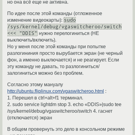
но она всё еще не активна.
По идее после этой команды (отложенное
sudo
изменение видеокарты):
/sys/kernel/debug/vgaswitcheroo/switch
<<< "DDIS"
нужно перелогиниться (НЕ
выключить/включить).
Но у меня после этой команды при попытке
разлогининия просто вырубается экран (не черный
фон, а именно выключается) и не реагирует. Если
эту команду не давать, то разлогиниться/
залогиниться можно без проблем.
Согласно этому мануалу
http://ubuntu.fliplinux.com/vgaswitcheroo.html
:
1. Перешел в ctrl+alt+f1 терминал.
2. sudo service lightdm stop 3. echo «DDIS»|sudo tee
/sys/kernel/debug/vgaswitcheroo/switch 4. гаснет
(отключается) экран
В общем провернуть это дело в консольном режиме