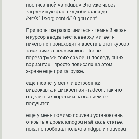
прописанной «amdgpu» Это уже через
загрузочную флешку добирался до
/etc/X11/xorg.conf.d/10-gpu.conf
При попытке разлогиниться - темный экран
и курсор ввода текста вверху мигает и
ничего не происходит и ввести в этот курсор
тоже ничего невозможно. После
перезагрузки тоже самое. В последующих
вариантах - просто повисало на этом
экране еще при загрузке.
еще нюанс, у меня и встроенная
видеокарта и дискретная - radeon, так что
отделить их коротким названием не
получится.
еще у меня помимо nouveau установлены
открытые дрова amdgpu и ati как в статье,
пока попробовал только amdgpu и nouveau