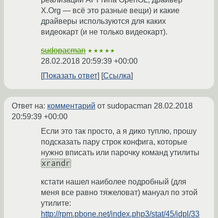
X.Org — всё это разные вещи) и какие
драйверы используются для каких
видеокарт (и не только видеокарт).
sudopacman
★★★★★
28.02.2018 20:59:39 +00:00
Показать ответ
Ссылка
Ответ на:
комментарий
от sudopacman
28.02.2018
20:59:39 +00:00
Если это так просто, а я дико туплю, прошу
подсказать пару строк конфига, которые
нужно вписать или парочку команд утилиты
xrandr
кстати нашел наиболее подробный (для
меня все равно тяжеловат) мануал по этой
утилите:
http://rpm.pbone.net/index.php3/stat/45/idpl/33