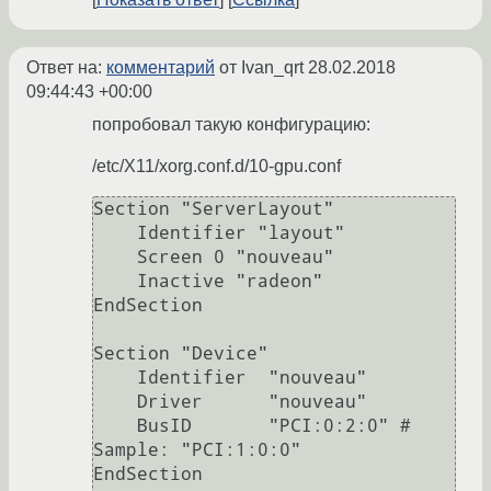
Ответ на:
комментарий
от Ivan_qrt
28.02.2018
09:44:43 +00:00
попробовал такую конфигурацию:
/etc/X11/xorg.conf.d/10-gpu.conf
Section "ServerLayout"

    Identifier "layout"

    Screen 0 "nouveau"

    Inactive "radeon"

EndSection

Section "Device"

    Identifier  "nouveau"

    Driver      "nouveau"

    BusID       "PCI:0:2:0" # 
Sample: "PCI:1:0:0"

EndSection
