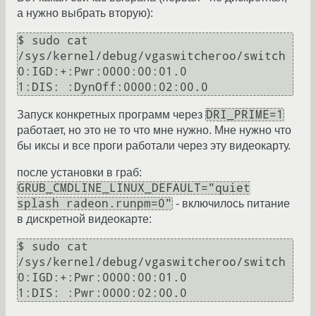
а нужно выбрать вторую):
$ sudo cat 
/sys/kernel/debug/vgaswitcheroo/switch

0:IGD:+:Pwr:0000:00:01.0

1:DIS: :DynOff:0000:02:00.0
DRI_PRIME=1
Запуск конкретных программ через
работает, но это не то что мне нужно. Мне нужно что
бы иксы и все проги работали через эту видеокарту.
после установки в граб:
GRUB_CMDLINE_LINUX_DEFAULT="quiet
splash radeon.runpm=0"
- включилось питание
в дискретной видеокарте:
$ sudo cat 
/sys/kernel/debug/vgaswitcheroo/switch

0:IGD:+:Pwr:0000:00:01.0

1:DIS: :Pwr:0000:02:00.0