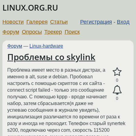
LINUX.ORG.RU
Новости
Галерея
Статьи
Регистрация
-
Вход
Форум
Опросы
Трекер
Поиск
Форум
—
Linux-hardware
Проблемы со skylink
Проблема имеет место в разных дистрах, а
именно в alt, suse и debian. Пробовал
0
настроить с помощью скриптов с их сайта -
connect script failed - только это сообщение
получаю. С помощью kppp - вроде начинает
0
набор, затем сбрасывается(я даже не
успеваю сообщения в журнале увидеть),
инициализация различается по времени от раза к
разу и иногда не проходит. Телефон старый synertek
s200, подключаю через com, скорость 115200