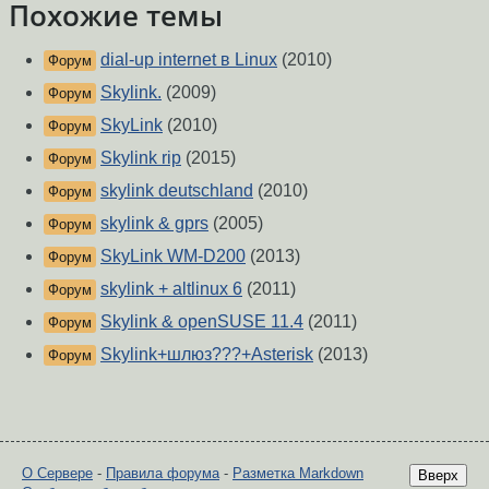
Похожие темы
dial-up internet в Linux
(2010)
Форум
Skylink.
(2009)
Форум
SkyLink
(2010)
Форум
Skylink rip
(2015)
Форум
skylink deutschland
(2010)
Форум
skylink & gprs
(2005)
Форум
SkyLink WM-D200
(2013)
Форум
skylink + altlinux 6
(2011)
Форум
Skylink & openSUSE 11.4
(2011)
Форум
Skylink+шлюз???+Asterisk
(2013)
Форум
О Сервере
-
Правила форума
-
Разметка Markdown
Вверх