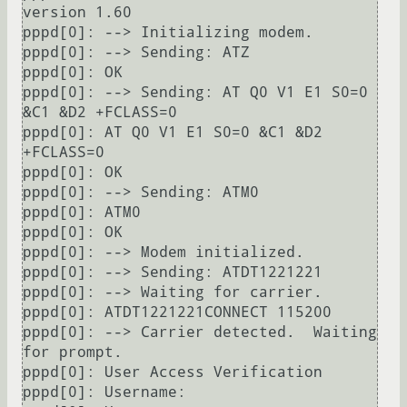
version 1.60

pppd[0]: --> Initializing modem.

pppd[0]: --> Sending: ATZ

pppd[0]: OK

pppd[0]: --> Sending: AT Q0 V1 E1 S0=0 
&C1 &D2 +FCLASS=0

pppd[0]: AT Q0 V1 E1 S0=0 &C1 &D2 
+FCLASS=0

pppd[0]: OK

pppd[0]: --> Sending: ATM0

pppd[0]: ATM0

pppd[0]: OK

pppd[0]: --> Modem initialized.

pppd[0]: --> Sending: ATDT1221221

pppd[0]: --> Waiting for carrier.

pppd[0]: ATDT1221221CONNECT 115200

pppd[0]: --> Carrier detected.  Waiting 
for prompt.

pppd[0]: User Access Verification

pppd[0]: Username: 
