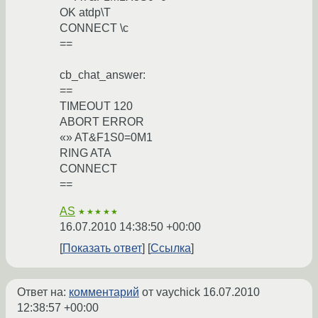
OK atdp\T
CONNECT \c
==
cb_chat_answer:
==
TIMEOUT 120
ABORT ERROR
«» AT&F1S0=0M1
RING ATA
CONNECT
==
AS
★★★★★
16.07.2010 14:38:50 +00:00
Показать ответ
Ссылка
Ответ на:
комментарий
от vaychick
16.07.2010
12:38:57 +00:00