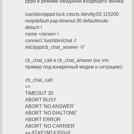
pppd в режиме ожидания входящего звонка:
/usr/sbin/pppd lock crtscts /dev/ttyS0 115200
noipdefault pap-timeout 30 defaultroute -
detach \
name <логин> \
connect '/usr/sbin/chat -f
/etc/ppp/cb_chat_answer -V'
cb_chat_call и cb_chat_answer (но это
пример под конкретный модем и ситуацию):
cb_chat_call:
==
TIMEOUT 30
ABORT BUSY
ABORT 'NO ANSWER'
ABORT 'NO DIALTONE'
ABORT ERROR
ABORT 'NO CARRIER'
«» AT&F1M1X3S0=0