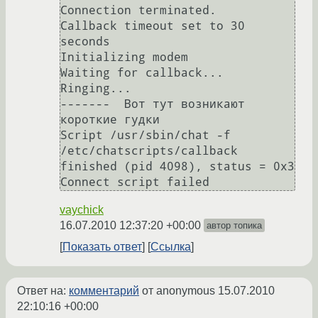
Connection terminated.

Callback timeout set to 30 
seconds

Initializing modem

Waiting for callback...

Ringing...                           
-------  Вот тут возникают 
короткие гудки

Script /usr/sbin/chat -f 
/etc/chatscripts/callback 
finished (pid 4098), status = 0x3

vaychick
16.07.2010 12:37:20 +00:00
автор топика
Показать ответ
Ссылка
Ответ на:
комментарий
от anonymous
15.07.2010
22:10:16 +00:00