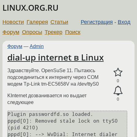
LINUX.ORG.RU
Новости
Галерея
Статьи
Регистрация
-
Вход
Форум
Опросы
Трекер
Поиск
Форум
—
Admin
dial-up internet в Linux
Здравствуйте. OpenSuSe 11. Пытаюсь
подсоединиться к интернету через COM
0
модем Tp-Link tm-EC5658V на /dev/ttyS0
KInternet дозванивается но выдает
0
следующее
Plugin passwordfd.so loaded.

pppd[0]: Removed stale lock on ttyS0 
(pid 4210)

pppd[0]: --> WvDial: Internet dialer 