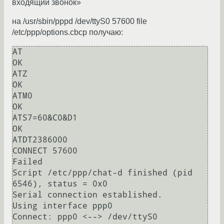
входящий звонок»
на /usr/sbin/pppd /dev/ttyS0 57600 file
/etc/ppp/options.cbcp получаю:
AT

OK

ATZ

OK

ATM0

OK

ATS7=60&C0&D1

OK

ATDT2386000

CONNECT 57600

Failed

Script /etc/ppp/chat-d finished (pid 
6546), status = 0x0

Serial connection established.

Using interface ppp0

Connect: ppp0 <--> /dev/ttyS0
