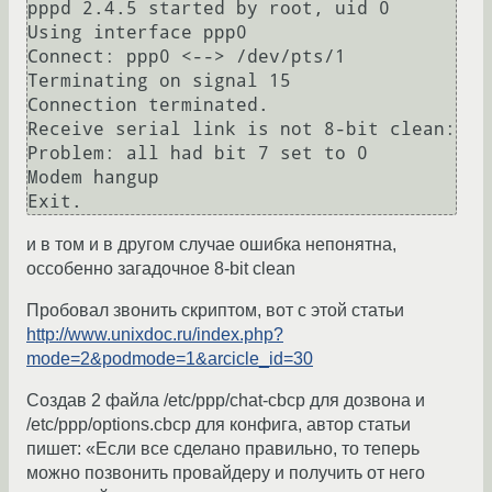
pppd 2.4.5 started by root, uid 0

Using interface ppp0

Connect: ppp0 <--> /dev/pts/1

Terminating on signal 15

Connection terminated.

Receive serial link is not 8-bit clean:

Problem: all had bit 7 set to 0

Modem hangup

и в том и в другом случае ошибка непонятна,
оссобенно загадочное 8-bit clean
Пробовал звонить скриптом, вот с этой статьи
http://www.unixdoc.ru/index.php?
mode=2&podmode=1&arcicle_id=30
Создав 2 файла /etc/ppp/chat-cbcp для дозвона и
/etc/ppp/options.cbcp для конфига, автор статьи
пишет: «Если все сделано правильно, то теперь
можно позвонить провайдеру и получить от него