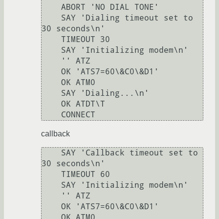
    ABORT 'NO DIAL TONE'

    SAY 'Dialing timeout set to 
30 seconds\n'

    TIMEOUT 30

    SAY 'Initializing modem\n'

    '' ATZ

    OK 'ATS7=60\&C0\&D1'

    OK ATM0

    SAY 'Dialing...\n'

    OK ATDT\T

callback
    SAY 'Callback timeout set to 
30 seconds\n'

    TIMEOUT 60

    SAY 'Initializing modem\n'

    '' ATZ

    OK 'ATS7=60\&C0\&D1'

    OK ATM0
