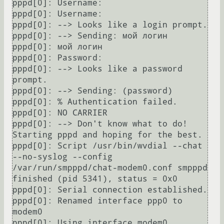
pppd[0]: Username: 

pppd[0]: Username: 

pppd[0]: --> Looks like a login prompt.

pppd[0]: --> Sending: мой логин

pppd[0]: мой логин

pppd[0]: Password: 

pppd[0]: --> Looks like a password 
prompt.

pppd[0]: --> Sending: (password)

pppd[0]: % Authentication failed.

pppd[0]: NO CARRIER

pppd[0]: --> Don't know what to do!  
Starting pppd and hoping for the best.

pppd[0]: Script /usr/bin/wvdial --chat 
--no-syslog --config 
/var/run/smpppd/chat-modem0.conf smpppd 
finished (pid 5341), status = 0x0

pppd[0]: Serial connection established.

pppd[0]: Renamed interface ppp0 to 
modem0

pppd[0]: Using interface modem0
