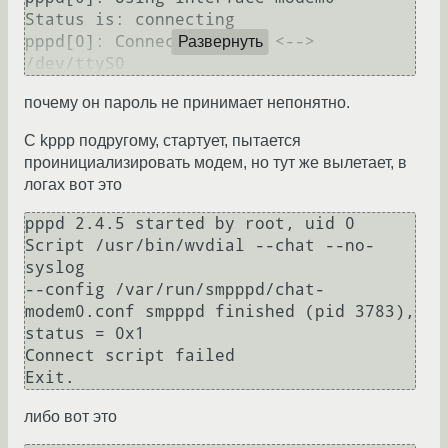
Status is: connecting

pppd[0]: Connect: modem0 <--> 
Развернуть
почему он пароль не принимает непонятно.
С kppp подругому, стартует, пытается
проинициализировать модем, но тут же вылетает, в
логах вот это
pppd 2.4.5 started by root, uid 0

Script /usr/bin/wvdial --chat --no-
syslog

--config /var/run/smpppd/chat-
modem0.conf smpppd finished (pid 3783), 
status = 0x1

Connect script failed

либо вот это