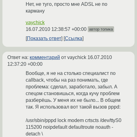
Нет, не туго, просто мне ADSL не по
карману
vaychick
16.07.2010 12:38:57 +00:00
автор топика
Показать ответ
Ссылка
Ответ на:
комментарий
от vaychick
16.07.2010
12:37:20 +00:00
Вообще, я не на столько специалист по
callback, чтобы на раз понимать, где
проблема: сделал, заработало, забыл. А
спецом становишься, когда кучу проблем
разберёшь. У меня их не было... В общем
так. Я использовал вот такой вызов pppd:
/usr/sbin/pppd lock modem crtscts /dev/ttyS0
115200 noipdefault defaultroute noauth -
detach \