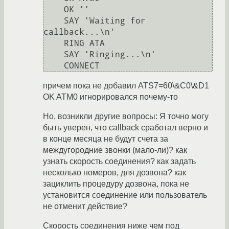
    OK ''

    SAY 'Waiting for 
callback...\n'

    RING ATA

    SAY 'Ringing...\n'

причем пока не добавил ATS7=60\&C0\&D1
OK ATM0 игнорировался почему-то
Но, возникли другие вопросы: Я точно могу
быть уверен, что callback сработал верно и
в конце месяца не будут счета за
междугородние звонки (мало-ли)? как
узнать скорость соединения? как задать
несколько номеров, для дозвона? как
зациклить процедуру дозвона, пока не
установится соединение или пользователь
не отменит действие?
Скорость соединения ниже чем под