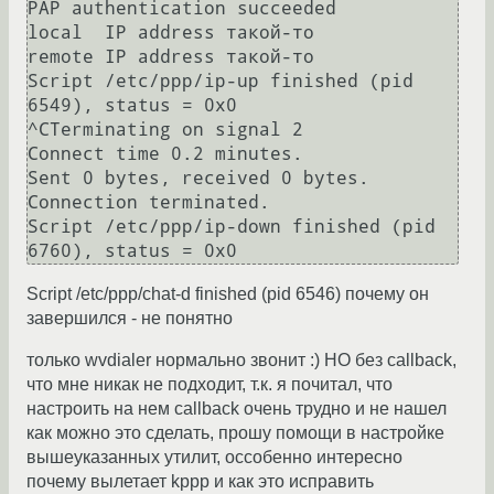
PAP authentication succeeded

local  IP address такой-то

remote IP address такой-то

Script /etc/ppp/ip-up finished (pid 
6549), status = 0x0

^CTerminating on signal 2

Connect time 0.2 minutes.

Sent 0 bytes, received 0 bytes.

Connection terminated.

Script /etc/ppp/ip-down finished (pid 
Script /etc/ppp/chat-d finished (pid 6546) почему он
завершился - не понятно
только wvdialer нормально звонит :) НО без callback,
что мне никак не подходит, т.к. я почитал, что
настроить на нем callback очень трудно и не нашел
как можно это сделать, прошу помощи в настройке
вышеуказанных утилит, оссобенно интересно
почему вылетает kppp и как это исправить