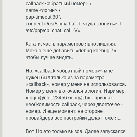
callback <обратный номер> \
name <логин> \
pap-timeout 30 \
connect «/usr/sbin/chat -T <куда звонить> -f
/etc/ppp/cb_chat_call -V»
Кстати, часть параметров явно лишняя.
Можно ещё добавить «debug kdebug 7»,
чтобы лучше видеть.
Но. «callback <обратный номер>» мне
нужен был только из-за параметра
«callback», номер у меня не использовался.
Номер у меня включался в логин. Наример,
«login@cb:1234567». «@cb» - признак
необходимости callback, через двоеточее -
номер. И ещё момент: на стороне
провайдера все настройки делал тоже я...
Вот. Но это только вызов. Далее запускался