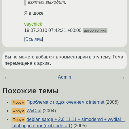
взятых выходит.
Я в шоке.
vaychick
19.07.2010 07:42:21 +00:00
автор топика
Ссылка
Вы не можете добавлять комментарии в эту тему. Тема
перемещена в архив.
←
Admin
→
Похожие темы
Проблема с подключением к internet
(2005)
Форум
WvDial
(2004)
Форум
debian sarge + 2.6.11.11 + slmodemd + wvdial =
Форум
fatal pppd error (exit code = 1)
(2005)