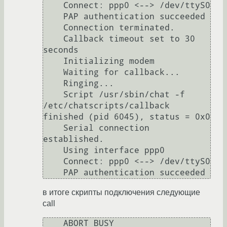
    Connect: ppp0 <--> /dev/ttyS0

    PAP authentication succeeded

    Connection terminated.

    Callback timeout set to 30 
seconds

    Initializing modem

    Waiting for callback...

    Ringing...

    Script /usr/sbin/chat -f 
/etc/chatscripts/callback 
finished (pid 6045), status = 0x0

    Serial connection 
established.

    Using interface ppp0

    Connect: ppp0 <--> /dev/ttyS0

в итоге скрипты подключения следующие
call
    ABORT BUSY
