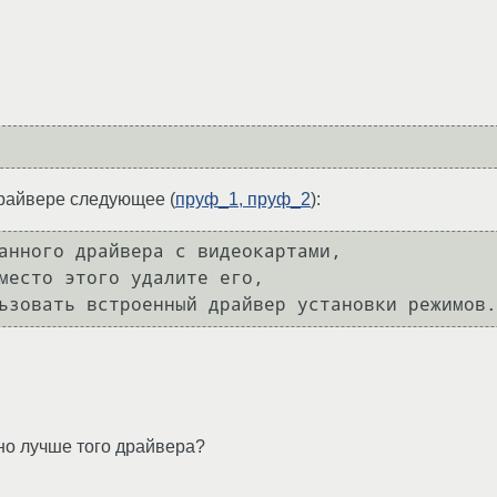
драйвере следующее (
пруф_1,
пруф_2
):
анного драйвера с видеокартами, 

место этого удалите его, 

ьзовать встроенный драйвер установки режимов.
оно лучше того драйвера?