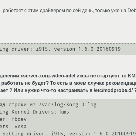
, работает с этим драйвером по сей день, только уже на Deb
ing driver: i915, version 1.6.0 20160919
лении xserver-xorg-video-intel иксы не стартуют то KM
та работать не будет? То есть в моем случае рекомендаци
тает ? Или нужно что-то настраивать в /etc/modprobe.d/ 
яд строки из /var/log/Xorg.0.log:

ing Kernel Drivers: kms

er: fbdev

ets: vesa

 Setting driver: i915, version 1.6.0 20160919
