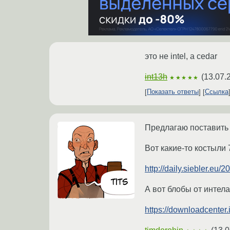
это не intel, а cedar
int13h
(
13.07.
★★★★★
Показать ответы
Ссылка
Предлагаю поставить 
Вот какие-то костыли 
http://daily.siebler.eu/
А вот блобы от интела
https://downloadcenter