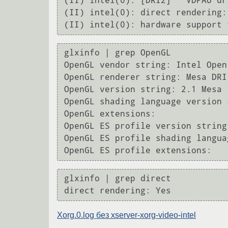
(II) intel(0): [DRI2]   VDPAU dr
(II) intel(0): direct rendering:
(II) intel(0): hardware support 
glxinfo | grep OpenGL

OpenGL vendor string: Intel Open
OpenGL renderer string: Mesa DRI
OpenGL version string: 2.1 Mesa 1
OpenGL shading language version 
OpenGL extensions:

OpenGL ES profile version string
OpenGL ES profile shading langua
OpenGL ES profile extensions:
glxinfo | grep direct

direct rendering: Yes
Xorg.0.log без xserver-xorg-video-intel