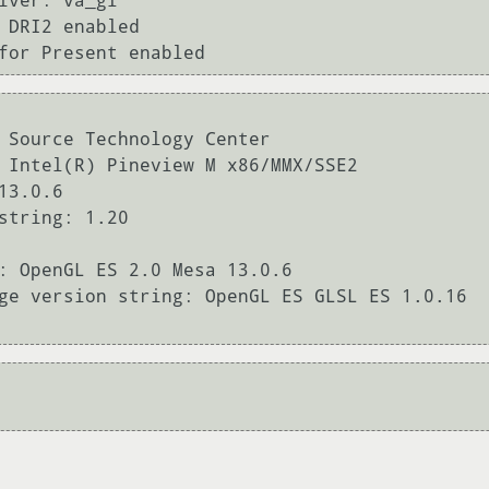
iver: va_gl

 DRI2 enabled

for Present enabled
 Source Technology Center

 Intel(R) Pineview M x86/MMX/SSE2

3.0.6

string: 1.20

: OpenGL ES 2.0 Mesa 13.0.6

ge version string: OpenGL ES GLSL ES 1.0.16
