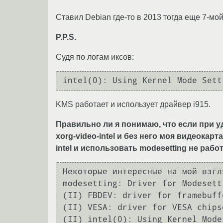
Ставил Debian где-то в 2013 тогда еще 7-мой
P.P.S.
Судя по логам иксов:
intel(0): Using Kernel Mode Sett
KMS работает и использует драйвер i915.
Правильно ли я понимаю, что если при уда
xorg-video-intel и без него моя видеокар
intel и использовать modesetting не рабо
Некоторые интересные на мой взгл
modesetting: Driver for Modesett
(II) FBDEV: driver for framebuff
(II) VESA: driver for VESA chips
(II) intel(0): Using Kernel Mode