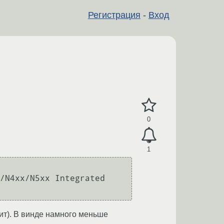
Регистрация
-
Вход
0
1
/N4xx/N5xx Integrated 
ит). В винде намного меньше