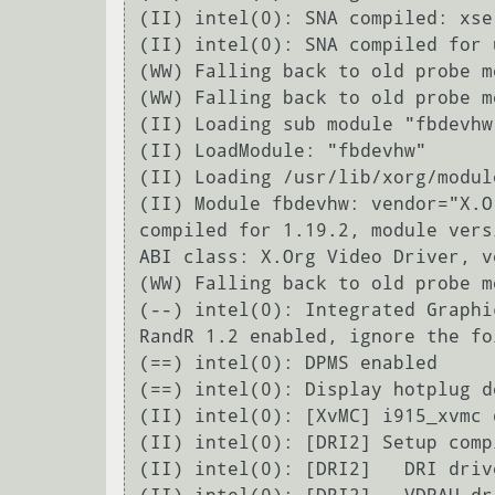
(II) intel(0): SNA compiled: xse
(II) intel(0): SNA compiled for 
(WW) Falling back to old probe m
(WW) Falling back to old probe m
(II) Loading sub module "fbdevhw"
(II) LoadModule: "fbdevhw"

(II) Loading /usr/lib/xorg/modul
(II) Module fbdevhw: vendor="X.O
compiled for 1.19.2, module vers
ABI class: X.Org Video Driver, v
(WW) Falling back to old probe m
(--) intel(0): Integrated Graphi
RandR 1.2 enabled, ignore the fo
(==) intel(0): DPMS enabled

(==) intel(0): Display hotplug d
(II) intel(0): [XvMC] i915_xvmc 
(II) intel(0): [DRI2] Setup compl
(II) intel(0): [DRI2]   DRI drive