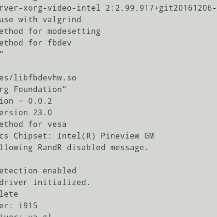
rver-xorg-video-intel 2:2.99.917+git20161206-
use with valgrind

ethod for modesetting

ethod for fbdev



es/libfbdevhw.so

rg Foundation"

ion = 0.0.2

ersion 23.0

ethod for vesa

cs Chipset: Intel(R) Pineview GM

llowing RandR disabled message.

etection enabled

driver initialized.

ete

r: i915
