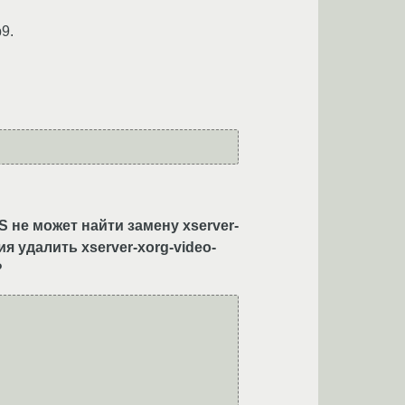
9.
S не может найти замену xserver-
я удалить xserver-xorg-video-
?