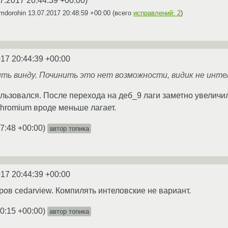
7.2017 20:44:39 +00:00
)
imdorohin
13.07.2017 20:48:59 +00:00
(всего
исправлений: 2
)
017 20:44:39 +00:00
ь винду. Починить это нет возможности, видик не интел
льзовался. После перехода на деб_9 лаги заметно увеличил
hromium вроде меньше лагает.
7:48 +00:00
)
автор топика
017 20:44:39 +00:00
ров cedarview. Компилять интеловские не вариант.
0:15 +00:00
)
автор топика