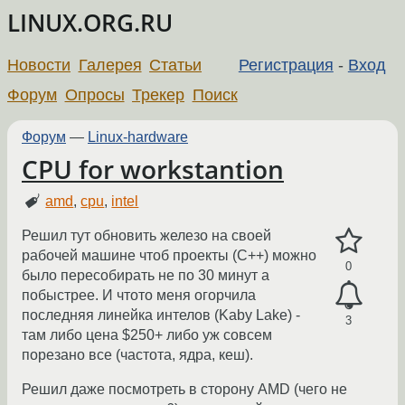
LINUX.ORG.RU
Новости
Галерея
Статьи
Регистрация
-
Вход
Форум
Опросы
Трекер
Поиск
Форум
—
Linux-hardware
CPU for workstantion
amd
,
cpu
,
intel
Решил тут обновить железо на своей
рабочей машине чтоб проекты (С++) можно
0
было пересобирать не по 30 минут а
побыстрее. И чтото меня огорчила
последняя линейка интелов (Kaby Lake) -
3
там либо цена $250+ либо уж совсем
порезано все (частота, ядра, кеш).
Решил даже посмотреть в сторону AMD (чего не