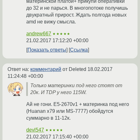
материнской платой+ прикупи оперативки
до 32 и не парься. В многопотоке получишь
двукратный прирост. Ждать полгода новых
amd не вижу смысла.
andrew667
★★★★★
21.02.2017 17:12:20 +00:00
Показать ответы
Ссылка
Ответ на:
комментарий
от Deleted
18.02.2017
11:24:48 +00:00
Только материнки под него стоят от
20к. И TDP у него 115W.
Ай не гони. E5-2670v1 + материнка под него
(Huanan x79 или MS-7777) обойдутся
суммарно в 11-12к.
devl547
★★★★★
21.02.2017 17:15:40 +00:00