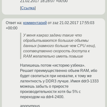
21.02.2017 18:28:07 +00:00
Ссылка
Ответ на:
комментарий
от zaz
21.02.2017 17:55:03
+00:00
У меня какраз задачи такие что
обрабытываются большие объемы
данных (намного больше чем CPU кеш),
соотвецтвенно скорость доступа к
RAM желательно иметь повыше
Напишешь потом «историю узбека».
Решает преимущественно объем RAM, ибо
будет свопиться при нехватке, к тому же
латентность у DDR3 лучше. Имея ddr3-1333
можешь забыть о приросте
производительности хотя бы 5% с
переходом на ddr4-2400.
anonymous