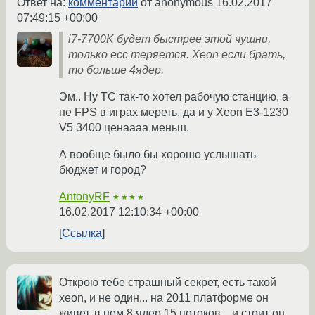
Ответ на:
комментарий
от anonymous
16.02.2017
07:49:15 +00:00
i7-7700K будет быстрее этой чушни,
только ecc теряется. Xeon если брать,
то больше 4ядер.
Эм.. Ну ТС так-то хотел рабочую станцию, а
не FPS в играх мереть, да и у Xeon E3-1230
V5 3400 ценаааа меньш.
А вообще было бы хорошо услышать
бюджет и город?
AntonyRF
★★★★
16.02.2017 12:10:34 +00:00
Ссылка
Открою тебе страшный секрет, есть такой
xeon, и не один... на 2011 платформе он
живет, в нем 8 ядер 15 потоков... и стоит он