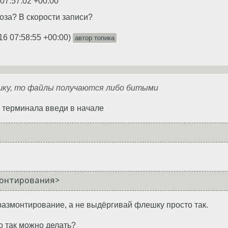
 07:57:02 +00:00
оза? В скорости записи?
16 07:58:55 +00:00
)
автор топика
шку, то файлы получаются либо битыми
е терминала введи в начале
 размонтирование, а не выдёргивай флешку просто так.
то так можно делать?