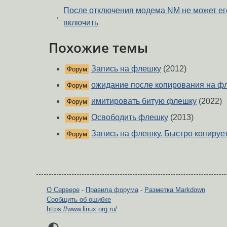
После отключения модема NM не может ег
←
включить
Похожие темы
Запись на флешку
(2012)
Форум
ожидание после копирования на ф
Форум
имитировать битую флешку
(2022)
Форум
Освободить флешку
(2013)
Форум
Запись на флешку. Быстро копирует
Форум
О Сервере
-
Правила форума
-
Разметка Markdown
Сообщить об ошибке
https://www.linux.org.ru/