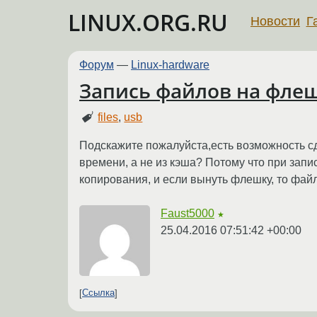
LINUX.ORG.RU
Новости
Г
Форум
—
Linux-hardware
Запись файлов на фле
files
,
usb
Подскажите пожалуйста,есть возможность сд
времени, а не из кэша? Потому что при зап
копирования, и если вынуть флешку, то фай
Faust5000
★
25.04.2016 07:51:42 +00:00
Ссылка