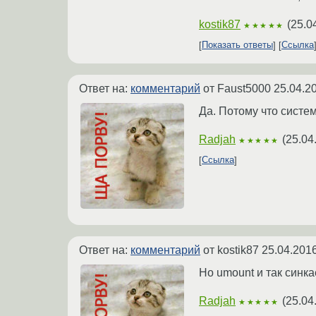
kostik87
(
25.0
★★★★★
Показать ответы
Ссылка
Ответ на:
комментарий
от Faust5000
25.04.2
Да. Потому что систе
Radjah
(
25.04
★★★★★
Ссылка
Ответ на:
комментарий
от kostik87
25.04.2016
Но umount и так синк
Radjah
(
25.04
★★★★★