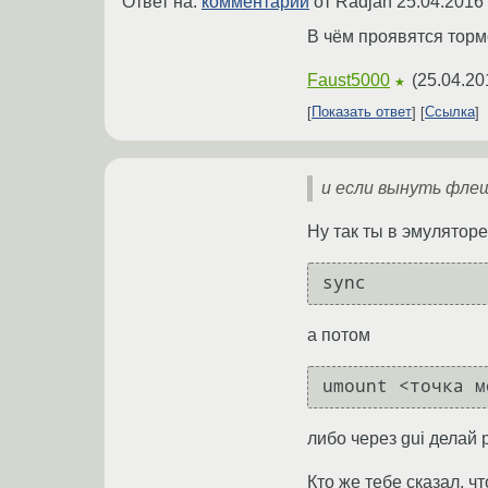
Ответ на:
комментарий
от Radjah
25.04.2016
В чём проявятся торм
Faust5000
(
25.04.20
★
Показать ответ
Ссылка
и если вынуть фле
Ну так ты в эмулятор
а потом
либо через gui делай
Кто же тебе сказал, ч