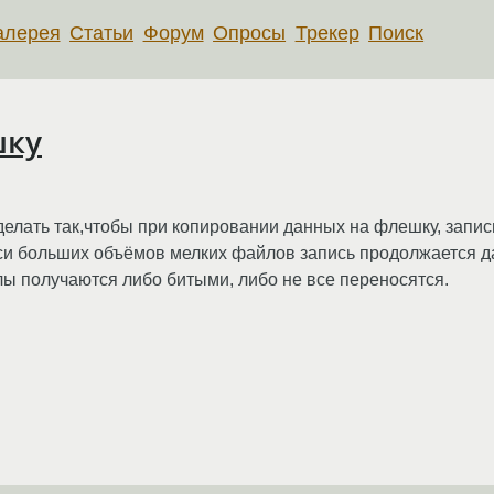
алерея
Статьи
Форум
Опросы
Трекер
Поиск
шку
елать так,чтобы при копировании данных на флешку, запи
иси больших объёмов мелких файлов запись продолжается д
лы получаются либо битыми, либо не все переносятся.