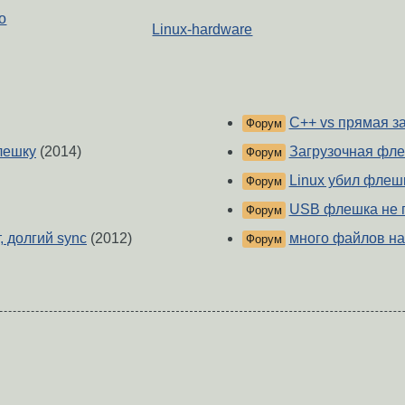
о
Linux-hardware
С++ vs прямая з
Форум
лешку
(2014)
Загрузочная фле
Форум
Linux убил флеш
Форум
USB флешка не 
Форум
, долгий sync
(2012)
много файлов н
Форум