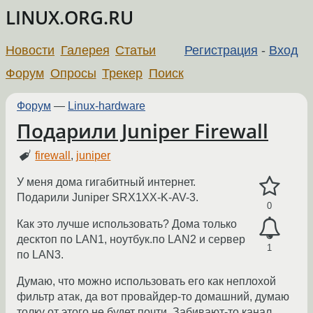
LINUX.ORG.RU
Новости
Галерея
Статьи
Регистрация
-
Вход
Форум
Опросы
Трекер
Поиск
Форум
—
Linux-hardware
Подарили Juniper Firewall
firewall
,
juniper
У меня дома гигабитный интернет.
Подарили Juniper SRX1XX-K-AV-3.
0
Как это лучше использовать? Дома только
десктоп по LAN1, ноутбук.по LAN2 и сервер
1
по LAN3.
Думаю, что можно использовать его как неплохой
фильтр атак, да вот провайдер-то домашний, думаю
толку от этого не будет почти. Забивают-то канал