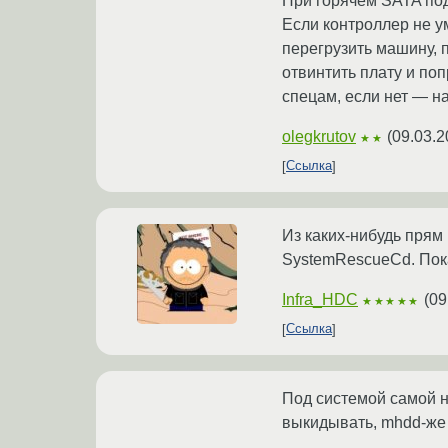
При горячем SATA подк
Если контроллер не ум
перегрузить машину, п
отвинтить плату и по
спецам, если нет — н
olegkrutov
(
09.03.2
★★
Ссылка
Из каких-нибудь прям 
SystemRescueCd. Пока
Infra_HDC
(
09
★★★★★
Ссылка
Под системой самой не
выкидывать, mhdd-же п