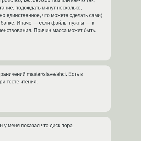
ство, т.е. /dev/sdb там или как-то так.
итание, подождать минут несколько,
 но единственное, что можете сделать сами)
 к банке. Иначе — если файлы нужны — к
шенствования. Причин масса может быть.
аничений master/slave/ahci. Есть в
и тесте чтения.
н у меня показал что диск пора