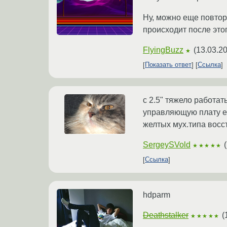
Ну, можно еще повтор
происходит после это
FlyingBuzz
(
13.03.20
★
Показать ответ
Ссылка
с 2.5" тяжело работа
управляющую плату ес
желтых мух.типа восст
SergeySVold
(
★★★★★
Ссылка
hdparm
Deathstalker
(
★★★★★