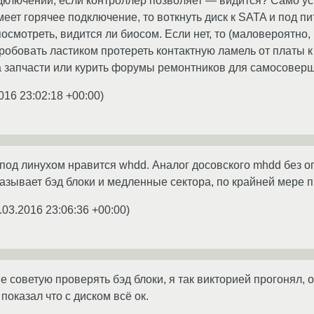
лючении, если контроллер позволяет — видится? Само устрой
еет горячее подключение, то воткнуть диск к SATA и под п
осмотреть, видится ли биосом. Если нет, то (маловероятно,
пробовать ластиком протереть контактную ламель от платы
а запчасти или курить форумы ремонтников для самосовер
016 23:02:18 +00:00
)
под линухом нравится whdd. Аналог досовского mhdd без огр
зывает бэд блоки и медленные сектора, по крайней мере пр
.03.2016 23:06:36 +00:00
)
 советую проверять бэд блоки, я так викторией прогонял, о
оказал что с диском всё ок.