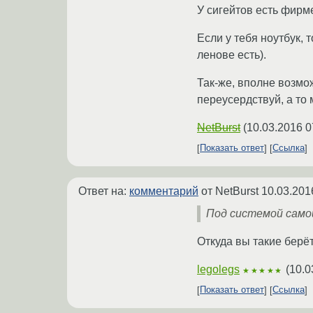
У сигейтов есть фирме
Если у тебя ноутбук, 
ленове есть).
Так-же, вполне возмо
переусердствуй, а то 
NetBurst
(
10.03.2016 0
Показать ответ
Ссылка
Ответ на:
комментарий
от NetBurst
10.03.201
Под системой само
Откуда вы такие берё
legolegs
(
10.0
★★★★★
Показать ответ
Ссылка