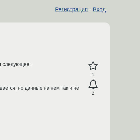
Регистрация
-
Вход
мы следующее:
1
вается, но данные на нем так и не
2