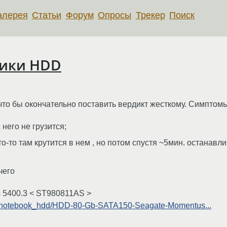
алерея
Статьи
Форум
Опросы
Трекер
Поиск
тики HDD
, что бы окончательно поставить вердикт жесткому. Симпто
 него не грузится;
-то там крутится в нем , но потом спустя ~5мин. останавли
ичего
 5400.3 < ST980811AS >
log/notebook_hdd/HDD-80-Gb-SATA150-Seagate-Momentus...