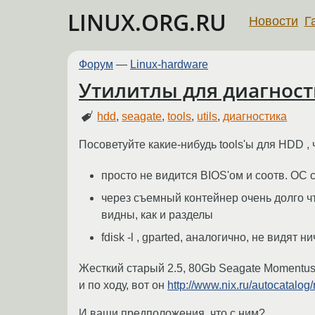
LINUX.ORG.RU
Новости
Г
Форум
—
Linux-hardware
Утилитлы для диагнос
hdd
,
seagate
,
tools
,
utils
,
диагностика
Посоветуйте какие-нибудь tools'ы для HDD 
просто не видится BIOS'ом и соотв. ОС с
через съемный контейнер очень долго что
видны, как и разделы
fdisk -l , gparted, аналогично, не видят н
Жесткий старый 2.5, 80Gb Seagate Momentus
и по ходу, вот он
http://www.nix.ru/autocata
И ваши предположения, что с ним?