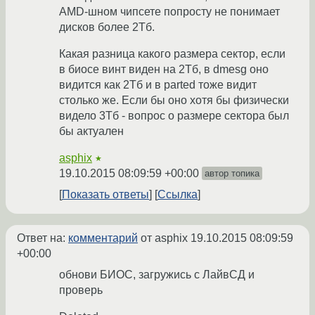
AMD-шном чипсете попросту не понимает
дисков более 2Тб.
Какая разница какого размера сектор, если
в биосе винт виден на 2Тб, в dmesg оно
видится как 2Тб и в parted тоже видит
столько же. Если бы оно хотя бы физически
видело 3Тб - вопрос о размере сектора был
бы актуален
asphix
★
19.10.2015 08:09:59 +00:00
автор топика
Показать ответы
Ссылка
Ответ на:
комментарий
от asphix
19.10.2015 08:09:59
+00:00
обнови БИОС, загружись с ЛайвСД и
проверь