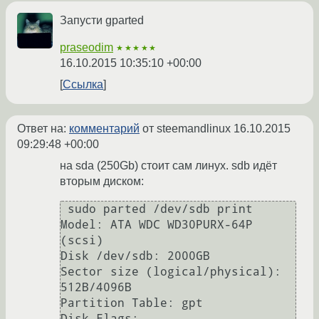
Запусти gparted
praseodim
★★★★★
16.10.2015 10:35:10 +00:00
Ссылка
Ответ на:
комментарий
от steemandlinux
16.10.2015
09:29:48 +00:00
на sda (250Gb) стоит сам линух. sdb идёт
вторым диском:
 sudo parted /dev/sdb print

Model: ATA WDC WD30PURX-64P 
(scsi)

Disk /dev/sdb: 2000GB

Sector size (logical/physical): 
512B/4096B

Partition Table: gpt

Disk Flags: 
