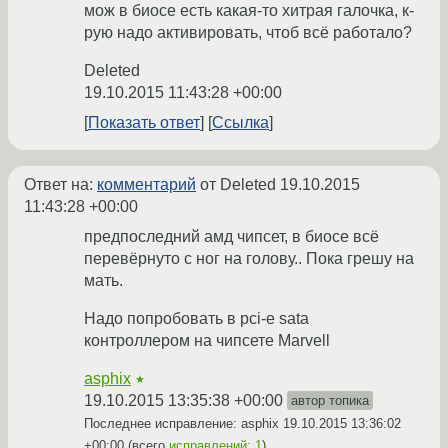
мож в биосе есть какая-то хитрая галочка, к-
рую надо активировать, чтоб всё работало?
Deleted
19.10.2015 11:43:28 +00:00
Показать ответ
Ссылка
Ответ на:
комментарий
от Deleted
19.10.2015
11:43:28 +00:00
предпоследний амд чипсет, в биосе всё
перевёрнуто с ног на голову.. Пока грешу на
мать.
Надо попробовать в pci-e sata
контроллером на чипсете Marvell
asphix
★
19.10.2015 13:35:38 +00:00
автор топика
Последнее исправление: asphix
19.10.2015 13:36:02
+00:00
(всего
исправлений: 1
)