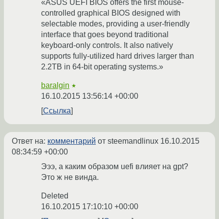
«ASUS UEFI BIOS offers the first mouse-
controlled graphical BIOS designed with
selectable modes, providing a user-friendly
interface that goes beyond traditional
keyboard-only controls. It also natively
supports fully-utilized hard drives larger than
2.2TB in 64-bit operating systems.»
baralgin
★
16.10.2015 13:56:14 +00:00
Ссылка
Ответ на:
комментарий
от steemandlinux
16.10.2015
08:34:59 +00:00
Эээ, а каким образом uefi влияет на gpt?
Это ж не винда.
Deleted
16.10.2015 17:10:10 +00:00