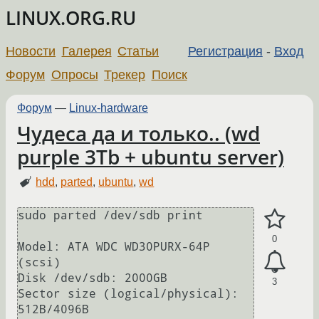
LINUX.ORG.RU
Новости
Галерея
Статьи
Регистрация
-
Вход
Форум
Опросы
Трекер
Поиск
Форум
—
Linux-hardware
Чудеса да и только.. (wd
purple 3Tb + ubuntu server)
hdd
,
parted
,
ubuntu
,
wd
sudo parted /dev/sdb print

0
Model: ATA WDC WD30PURX-64P 
(scsi)

Disk /dev/sdb: 2000GB

3
Sector size (logical/physical): 
512B/4096B
