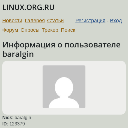
LINUX.ORG.RU
Новости
Галерея
Статьи
Регистрация
-
Вход
Форум
Опросы
Трекер
Поиск
Информация о пользователе
baralgin
Nick:
baralgin
ID:
123379