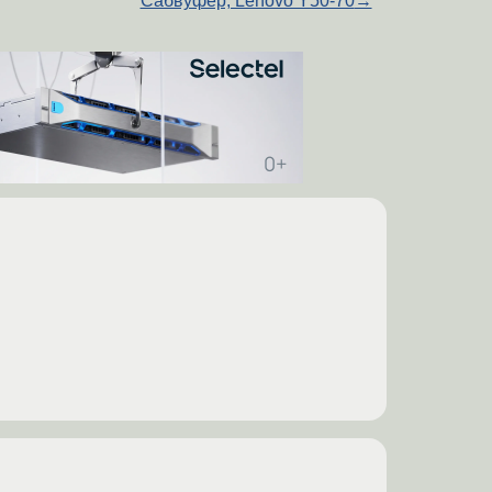
Сабвуфер, Lenovo Y50-70
→