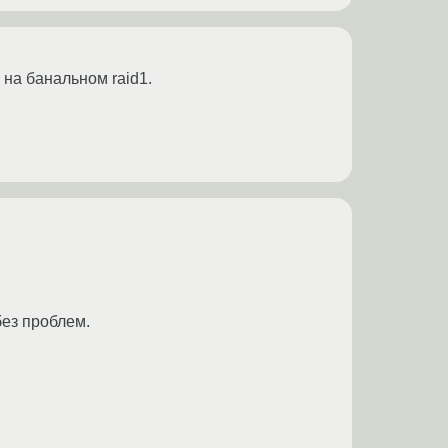
на банальном raid1.
без проблем.