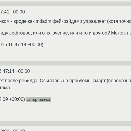
17:41 +00:00
ком - вроде как mdadm фейкрэйдами управляет (хотя точно н
иду софтовое, или отключение, или и то и другое? Может, н
015 16:47:14 +00:00
)
6:47:14 +00:00
т после ребилда. Ссылаясь на проблемы смарт (переназнач
 тома.
2:09 +00:00
)
автор топика