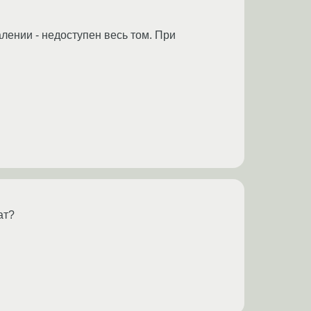
алении - недоступен весь том. При
ат?