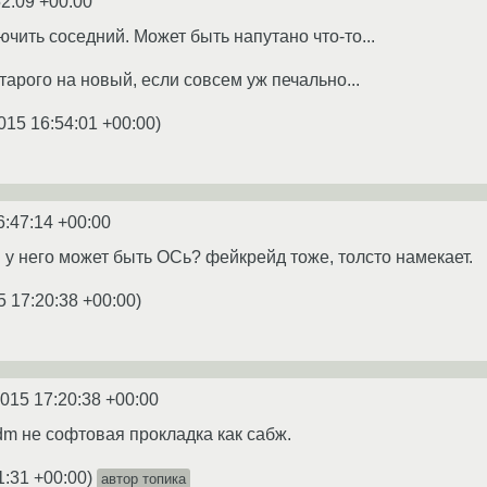
52:09 +00:00
чить соседний. Может быть напутано что-то...
старого на новый, если совсем уж печально...
015 16:54:01 +00:00
)
6:47:14 +00:00
я у него может быть ОСь? фейкрейд тоже, толсто намекает.
5 17:20:38 +00:00
)
2015 17:20:38 +00:00
m не софтовая прокладка как сабж.
1:31 +00:00
)
автор топика