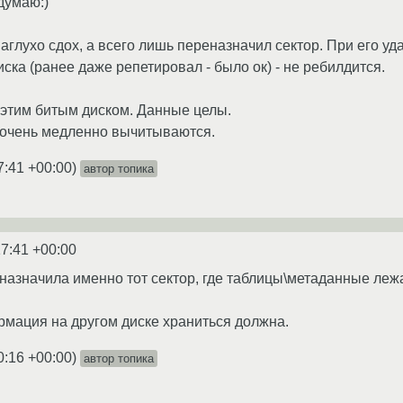
думаю:)
аглухо сдох, а всего лишь переназначил сектор. При его уд
ска (ранее даже репетировал - было ок) - не ребилдится.
 этим битым диском. Данные целы.
 очень медленно вычитываются.
7:41 +00:00
)
автор топика
17:41 +00:00
назначила именно тот сектор, где таблицы\метаданные леж
рмация на другом диске храниться должна.
0:16 +00:00
)
автор топика