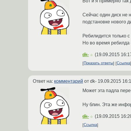
Вот и я примерно так 
Сейчас один диск не н
подстановке нового ди
Ребилидится только с
Но во время ребилда
dk-
(
19.09.2015 16:1
☆
Показать ответы
Ссылка
Ответ на:
комментарий
от dk-
19.09.2015 16:
Может эта падла пере
Ну блин. Эта же инфо
dk-
(
19.09.2015 16:2
☆
Ссылка