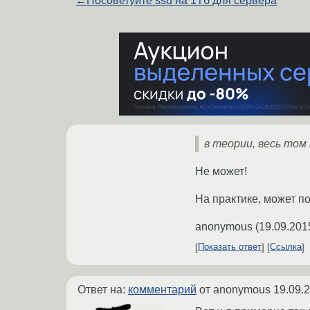
←
Посоветуйте ssd на 1Тб для сервера
в теории, весь то
Не может!
На практике, может по
anonymous
(
19.09.201
Показать ответ
Ссылка
Ответ на:
комментарий
от anonymous
19.09.