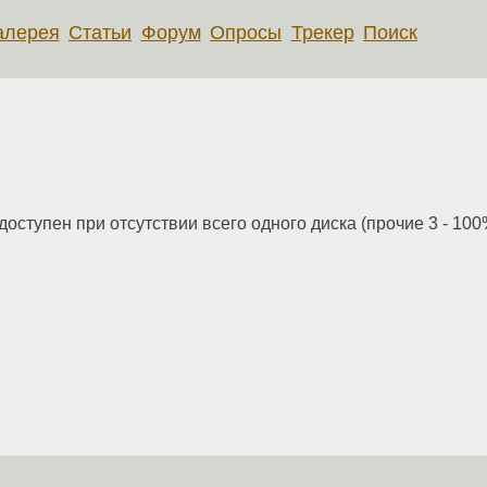
алерея
Статьи
Форум
Опросы
Трекер
Поиск
едоступен при отсутствии всего одного диска (прочие 3 - 1