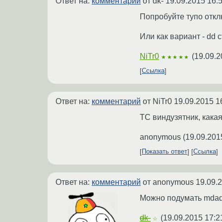
Ответ на:
комментарий
от dk-
19.09.2015 16:
Попробуйте тупо отклю
Или как вариант - dd 
NiTr0
(
19.09.2
★★★★★
Ссылка
Ответ на:
комментарий
от NiTr0
19.09.2015 1
ТС виндузятник, кака
anonymous
(
19.09.201
Показать ответ
Ссылка
Ответ на:
комментарий
от anonymous
19.09.
Можно подумать mdad
dk-
(
19.09.2015 17:2
☆