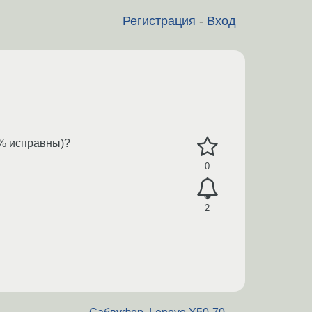
Регистрация
-
Вход
00% исправны)?
0
2