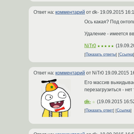
Ответ на:
комментарий
от dk-
19.09.2015 16:
Ось какая? Под онтопи
Удаление - имеется вв
NiTr0
(
19.09.2
★★★★★
Показать ответы
Ссылка
Ответ на:
комментарий
от NiTr0
19.09.2015 1
Его массив выкидывае
перезагрузиться - нет
dk-
(
19.09.2015 16:5
☆
Показать ответ
Ссылка