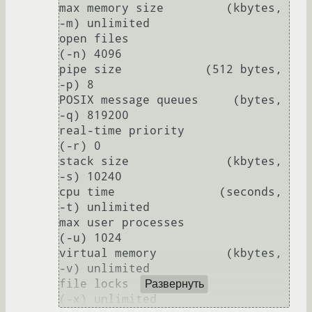
max memory size         (kbytes, 
-m) unlimited

open files                      
(-n) 4096

pipe size            (512 bytes, 
-p) 8

POSIX message queues     (bytes, 
-q) 819200

real-time priority              
(-r) 0

stack size              (kbytes, 
-s) 10240

cpu time               (seconds, 
-t) unlimited

max user processes              
(-u) 1024

virtual memory          (kbytes, 
-v) unlimited

file locks                      
Развернуть