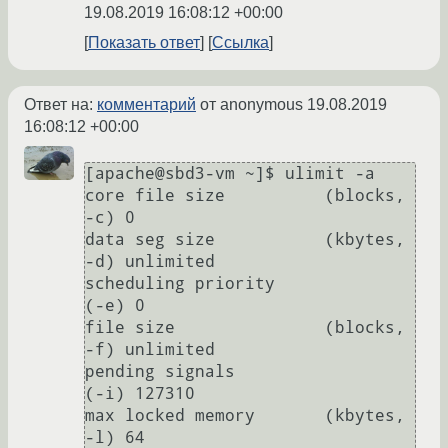
19.08.2019 16:08:12 +00:00
Показать ответ
Ссылка
Ответ на:
комментарий
от anonymous
19.08.2019
16:08:12 +00:00
[apache@sbd3-vm ~]$ ulimit -a

core file size          (blocks, 
-c) 0

data seg size           (kbytes, 
-d) unlimited

scheduling priority             
(-e) 0

file size               (blocks, 
-f) unlimited

pending signals                 
(-i) 127310

max locked memory       (kbytes, 
-l) 64
