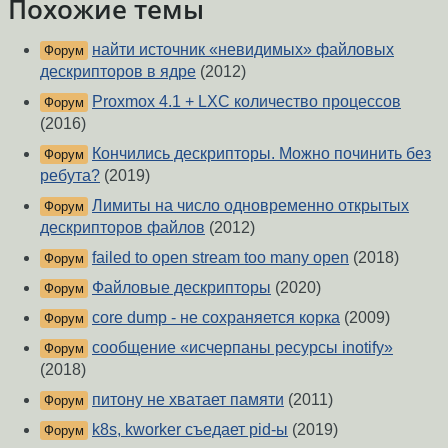
Похожие темы
найти источник «невидимых» файловых
Форум
дескрипторов в ядре
(2012)
Proxmox 4.1 + LXC количество процессов
Форум
(2016)
Кончились дескрипторы. Можно починить без
Форум
ребута?
(2019)
Лимиты на число одновременно открытых
Форум
дескрипторов файлов
(2012)
failed to open stream too many open
(2018)
Форум
Файловые дескрипторы
(2020)
Форум
core dump - не сохраняется корка
(2009)
Форум
сообщение «исчерпаны ресурсы inotify»
Форум
(2018)
питону не хватает памяти
(2011)
Форум
k8s, kworker съедает pid-ы
(2019)
Форум