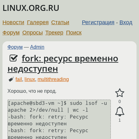
LINUX.ORG.RU
Новости
Галерея
Статьи
Регистрация
-
Вход
Форум
Опросы
Трекер
Поиск
Форум
—
Admin
fork: ресурс временно
недоступен
fail
,
linux
,
multithreading
Хорошо, что не прод.
0
[apache@sbd3-vm ~]$ sudo lsof -u 
apache 2>/dev/null | wc -l

-bash: fork: retry: Ресурс 
1
временно недоступен

-bash: fork: retry: Ресурс 
временно недоступен
