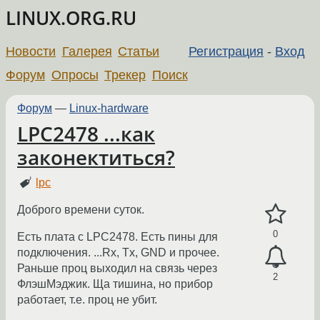
LINUX.ORG.RU
Новости
Галерея
Статьи
Регистрация
-
Вход
Форум
Опросы
Трекер
Поиск
Форум
—
Linux-hardware
LPC2478 ...как
законектиться?
lpc
Доброго времени суток.
0
Есть плата с LPC2478. Есть пины для
подключения. ...Rx, Tx, GND и прочее.
Раньше проц выходил на связь через
2
ФлэшМэджик. Ща тишина, но прибор
работает, т.е. проц не убит.