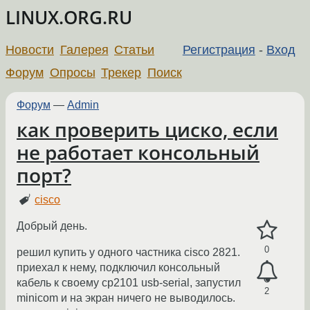
LINUX.ORG.RU
Новости
Галерея
Статьи
Регистрация
-
Вход
Форум
Опросы
Трекер
Поиск
Форум
—
Admin
как проверить циско, если
не работает консольный
порт?
cisco
Добрый день.
0
решил купить у одного частника cisco 2821.
приехал к нему, подключил консольный
кабель к своему cp2101 usb-serial, запустил
2
minicom и на экран ничего не выводилось.