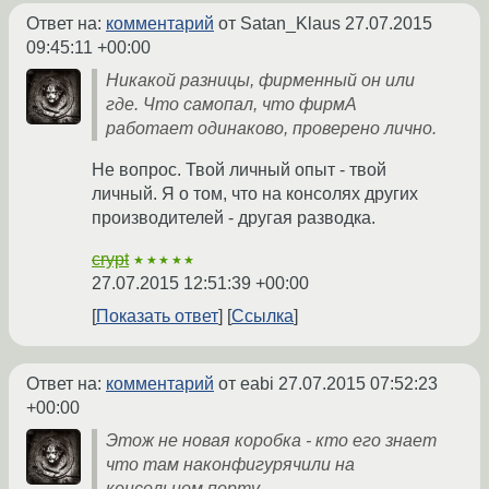
Ответ на:
комментарий
от Satan_Klaus
27.07.2015
09:45:11 +00:00
Никакой разницы, фирменный он или
где. Что самопал, что фирмА
работает одинаково, проверено лично.
Не вопрос. Твой личный опыт - твой
личный. Я о том, что на консолях других
производителей - другая разводка.
crypt
★★★★★
27.07.2015 12:51:39 +00:00
Показать ответ
Ссылка
Ответ на:
комментарий
от eabi
27.07.2015 07:52:23
+00:00
Этож не новая коробка - кто его знает
что там наконфигурячили на
консольном порту.