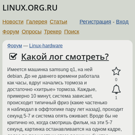
LINUX.ORG.RU
Новости
Галерея
Статьи
Регистрация
-
Вход
Форум
Опросы
Трекер
Поиск
Форум
—
Linux-hardware
Какой лог смотреть?
Имеется машинка samsung q1, на ней
debian. До не давнего времени работала
0
как часы, вдруг начались тормоза и
достаточно «хитрые» тормоза. Каждые,
примерно 10 минут, система зависает,
1
происходит типичный фриз (какие частенько
я наблюдал в оффтопике пару лет назад), проходит
секунд 5-7 и система опять оживает. Вроде бы не
критично но, когда смотришь фильм, на эти 5-7
секунд, картинка останавливается на одном кадре,