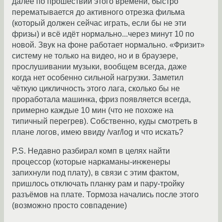
далее по прошествии этого времени, быстро
перематывается до активного отрезка фильма
(который должен сейчас играть, если бы не эти
фризы) и всё идёт нормально...через минут 10 по
новой. Звук на фоне работает нормально. «Фризит»
систему не только на видео, но и в браузере,
прослушивании музыки, вообщем всегда, даже
когда нет особенно сильной нагрузки. Заметил
чёткую цикличность этого лага, сколько бы не
проработала машинка, фриз появляется всегда,
примерно каждые 10 мин (что не похоже на
типичный перегрев). Собственно, куды смотреть в
плане логов, имею ввиду /var/log и что искать?
P.S. Недавно разбирал комп в целях найти
процессор (которые наркаманы-инженеры
запихнули под плату), в связи с этим фактом,
пришлось отключать планку рам и пару-тройку
разъёмов на плате. Тормоза начались после этого
(возможно просто совпадение)