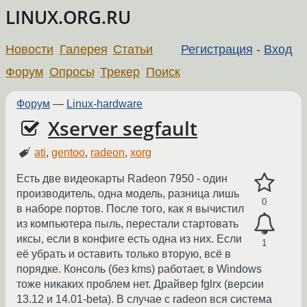
LINUX.ORG.RU
Новости
Галерея
Статьи
Регистрация
-
Вход
Форум
Опросы
Трекер
Поиск
Форум
—
Linux-hardware
Xserver segfault
ati
,
gentoo
,
radeon
,
xorg
Есть две видеокарты Radeon 7950 - один
производитель, одна модель, разница лишь
0
в наборе портов. После того, как я вычистил
из компьютера пыль, перестали стартовать
иксы, если в конфиге есть одна из них. Если
1
её убрать и оставить только вторую, всё в
порядке. Консоль (без kms) работает, в Windows
тоже никаких проблем нет. Драйвер fglrx (версии
13.12 и 14.01-beta). В случае с radeon вся система