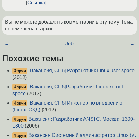
Ссылка
Вы не можете добавлять комментарии в эту тему. Тема
перемещена в архив.
←
Job
→
Похожие темы
[Вакансия, СПб] Разработчик Linux user space
Форум
(2012)
[Вакансия, СПб]Разработчик Linux kernel
Форум
space
(2012)
[Вакансия, СПб] Инженер по внедрению
Форум
(Linux, СХД)
(2012)
Вакансия: Разработчик ANSI C, Москва, 1300-
Форум
1800
(2006)
Вакансия Системный администратор Linux (м.
Форум