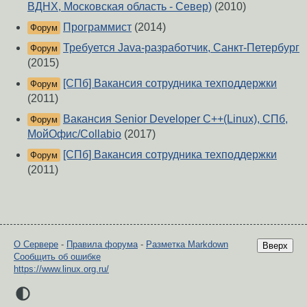
ВДНХ, Московская область - Север)
(2010)
Программист
(2014)
Форум
Требуется Java-разработчик, Санкт-Петербург
Форум
(2015)
[СПб] Вакансия сотрудника техподдержки
Форум
(2011)
Вакансия Senior Devеloper C++(Linux), СПб,
Форум
МойОфис/Collabio
(2017)
[СПб] Вакансия сотрудника техподдержки
Форум
(2011)
О Сервере
-
Правила форума
-
Разметка Markdown
Вверх
Сообщить об ошибке
https://www.linux.org.ru/