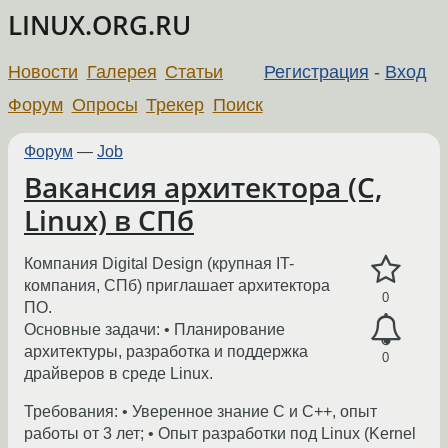
LINUX.ORG.RU
Новости
Галерея
Статьи
Регистрация
-
Вход
Форум
Опросы
Трекер
Поиск
Форум
—
Job
Вакансия архитектора (C,
Linux) в СПб
Компания Digital Design (крупная IT-
компания, СПб) приглашает архитектора
0
ПО.
Основные задачи: • Планирование
архитектуры, разработка и поддержка
0
драйверов в среде Linux.
Требования: • Уверенное знание С и С++, опыт
работы от 3 лет; • Опыт разработки под Linux (Kernel