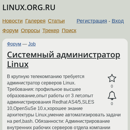
LINUX.ORG.RU
Новости
Галерея
Статьи
Регистрация
-
Вход
Форум
Опросы
Трекер
Поиск
Форум
—
Job
Системный администратор
Linux
В крупную телекомпанию требуется
администратор серверов Linux.
0
Требования: профильное высшее
образование,опыт работы от 3 лет,опыт
администрирования Redhat AS4/5,SLES
0
10,OpenSuSe 10.x,хорошее знание
архитектуры Linux,умение автоматизировать задачи
на perl,bash. Обязанности: Администрирование
внутренних рабочих серверов отдела компании